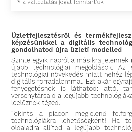
*
a változtatás jogát fenntartjuk
Üzletfejlesztésről és termékfejlesz
képzésünkkel a digitális technoló
gondolhatod újra üzleti modelled
Szinte egyik napról a másikra jelennek
újabb technológiai megoldások. Az e
technológiai növekedés miatt nehéz lép
digitális forradalommal. Ezt akár egyfaj
fenyegetésnek is láthatod:
attól ta
versenytársaid a legújabb technológiák
leelőznek téged
.
T
ekints a piacon megjelenő felforga
technológiákra lehetőségként! Ha t
oldaladra állítod a legújabb technoló