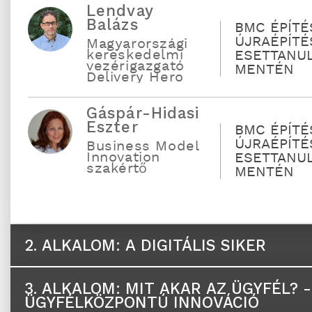
Lendvay
Balázs
BMC ÉPÍTÉ
ÚJRAÉPÍTÉ
Magyarországi
kereskedelmi
ESETTANU
vezérigazgató
MENTÉN
Delivery Hero
Gáspár-Hidasi
Eszter
BMC ÉPÍTÉ
ÚJRAÉPÍTÉ
Business Model
Innovation
ESETTANU
szakértő
MENTÉN
2. ALKALOM:
A DIGITÁLIS SIKER
3. ALKALOM:
MIT AKAR AZ ÜGYFÉL? -
ÜGYFÉLKÖZPONTÚ INNOVÁCIÓ