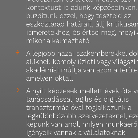
kontextust is adunk képzéseinken.
buzdítunk ezzel, hogy teszteld az
eszköztárad határait, állj kritikusan
ismeretekhez, és értsd meg, melyi
mikor alkalmazható.
A legjobb hazai szakemberekkel do
akiknek komoly üzleti vagy világszí
akadémiai múltja van azon a terüle
amelyen oktat.
A nyílt képzések mellett évek óta vá
tanácsadással, agilis és digitális
transzformációval foglalkozunk a
legkülönbözőbb szervezeteknél, ezé
képünk van arról, milyen munkaerő
igényeik vannak a vállalatoknak.