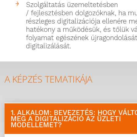
S
zolgáltatás
üzemeltetésben
/
fejlesztésben
dolgozóknak,
ha mu
részleges digitalizációja ellenére
mé
hatékony
a működésük,
és tőlük vá
folyamat egészének újragondolását
digitalizálás
á
t.
A KÉPZÉS TEMATIKÁJA
1. ALKALOM:
BEVEZETÉS: HOGY VÁLT
MEG A DIGITALIZÁCIÓ AZ ÜZLETI
MODELLEMET?