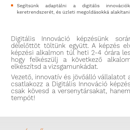
Segítsünk adaptálni a
digitális
innováció
keretrendszerét,
és
üzleti
megoldásokká alakítani
Digitális Innováció képzésünk sor
délelőttöt töltünk együtt. A k
épzés el
képzési alkalmon túl heti 2-4 órára le
hogy felkészülj a következő alkalo
elkészítsd a vizsgamunkádat.
Vezető, innovatív és jövőálló vállalatot
c
satlakozz a Digit
ális
Innov
áció
képzé
csak kövesd a versenytársakat, hanem
tempót!