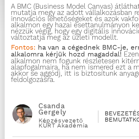
A BMC (Business Model Canvas) átláth
mutatja megy az adott vállalkozásban re
innovációs lehetőségeket és azok vakfol
alkalmon egy hazai esettanulmányon ke
nézzük végig, hogy egy digitális innovác
változtatja meg az üzleti modellt.
Fontos:
ha van a cégednek BMC-je, er
alkalomra kérjük hozd magaddal!
Ezen
alkalmon nem fogunk részletesen kitér
alapfogalmaira, ha nem ismered ezt a m
akkor se aggódj, itt is biztosítunk anya
feldolgozásra.
Csanda
Gergely
BEVEZETÉ
BEMUTATK
Képzésvezető
KÜRT Akadémia