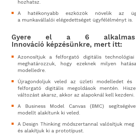
hozhatsz.
A hatékonyabb eszközök
növelik
a
z üg
a
munkavállalói elégedettséget
ügyfélélményt
is
.
Gyere
el a 6 alkalmas 
Innováció
képzésünkre, mert itt:
Azonosít
juk a
felforgató digitális technológiai
meg
határozzuk, hogy
ezeknek milyen hatás
modelledre
.
Újragondol
juk
vel
ed
a
z üzleti modelledet
és a
felforgató digitális megoldások mentén. Hisze
változást akarsz, akkor az alapoknál kell kezdeni.
A
Business
Model
Canvas
(BMC) segítségév
modellt
alakítunk ki veled
.
A Design
Thinking
módszertannal valósítjuk meg 
és alakítjuk ki
a
prototípust
.