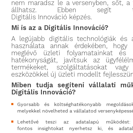
nem maradsz le a versenyben, sőt, a 
állhatsz. Ebben segít
Digit
ális
Innov
áció
képzés.
Mi is az a Digit
ális
Innov
áció
?
A legújabb digitális technológiák és
használata annak érdekében, hogy 
meglévő üzleti folyamatainkat és
hatékonyságát, javítsuk az ügyfélé
termékeket, szolgáltatásokat vagy
eszközökkel új
üzleti
modellt
fejlesszün
Miben tudja segíteni vállalati mű
Digit
á
l
is Innováció
?
Gyorsabb és költséghatékonyabb megoldáso
melyekkel
n
övel
heted
a vállalatod
versenyképess
Lehetővé teszi az adatalapú működést: 
fontos
insightokat
nyerhetsz ki, és adatal