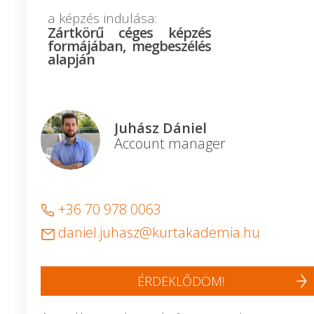
a képzés indulása:
Zártkörű céges képzés
formájában, megbeszélés
alapján
Juhász Dániel
Account manager
+36 70 978 0063
daniel.juhasz@kurtakademia.hu
ÉRDEKLŐDÖM!