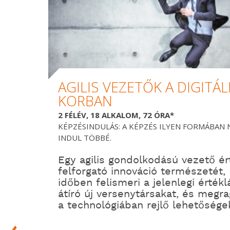
AGILIS VEZETŐK A DIGITÁL
KORBAN
2 FÉLÉV, 18 ALKALOM, 72 ÓRA*
KÉPZÉSINDULÁS: A KÉPZÉS ILYEN FORMÁBAN
INDUL TÖBBÉ.
Egy agilis gondolkodású vezető ért
felforgató innováció természetét,
időben felismeri a jelenlegi értékl
átíró új versenytársakat, és megra
a technológiában rejlő lehetősége