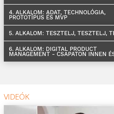
4. ALKALOM:
ADAT, TECHNOLÓGIA,
PROTOTÍPUS ÉS MVP
5. ALKALOM:
TESZTELJ, TESZTELJ, 
6. ALKALOM:
DIGITAL PRODUCT
MANAGEMENT - CSAPATON INNEN É
VIDEÓK