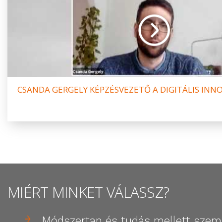
CSANDA GERGELY KÉPZÉSVEZETŐ A DIGITÁLIS INN
MIÉRT MINKET VÁLASSZ?
Módszertan és tudás mellett szeml