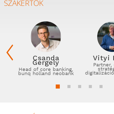
SZAKÉRTŐK
Csanda
Vityi
Gergely
Partner,
straté
Head of core banking,
digitalizáci
bunq holland neobank