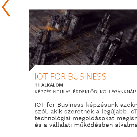
IOT FOR BUSINESS
11 ALKALOM
KÉPZÉSINDULÁS: ÉRDEKLŐDJ KOLLÉGÁNKNÁL!
IOT for Business képzésünk azok
szól, akik szeretnék a legújabb Io
technológiai megoldásokat megis
és a vállalati működésben alkalma