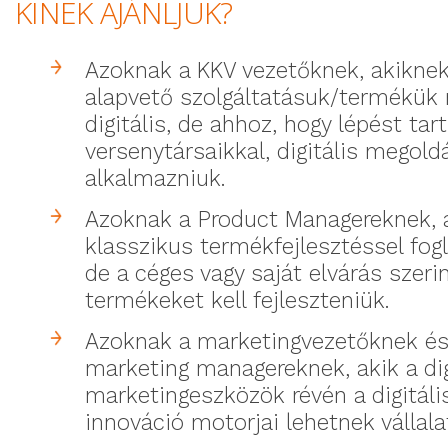
KINEK AJÁNLJUK?
Azoknak a KKV vezetőknek, akikne
alapvető szolgáltatásuk/termékük
digitális, de ahhoz, hogy lépést tar
versenytársaikkal, digitális megold
alkalmazniuk.
Azoknak a
Product
Managereknek, a
klasszikus termékfejlesztéssel fogl
de a céges vagy saját elvárás szerin
termékeket kell fejleszteniük.
Azoknak a marketingvezetőknek é
marketing
managereknek
, akik a di
marketingeszközök révén a digitáli
innováció motorjai lehetnek vállala