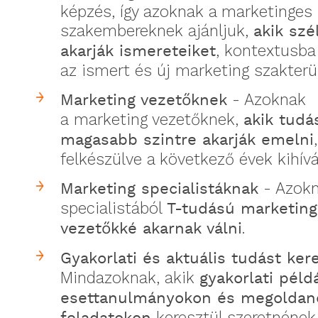
képzés, így azoknak a marketinges
szakembereknek ajánljuk,
akik szé
akarják ismereteiket
, kontextusba
az ismert és új marketing szakterü
Marketing vezetőknek
- Azoknak
a marketing vezetőknek,
akik tudá
magasabb szintre akarják emelni
,
felkészülve a következő évek kihívá
Marketing specialistáknak
- Azokn
specialistából
T-tudású marketin
vezetőkké akarnak válni
.
Gyakorlati és aktuális tudást ke
Mindazoknak, akik
gyakorlati péld
esettanulmányokon és megoldan
keresztül szeretnének