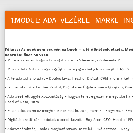
1.MODUL: ADATVEZÉRELT MARKETIN
Fókusz: Az adat nem csupán számok – a jó döntések alapja. Me
használd őket okosan.
• Mit mérsz és ez hogyan támogatja a működésedet, döntéseidet?
• Mi az adat? Mit és hogyan gyűjthetsz a jogszabályoknak megfelelően? 
• A te adatod a jó adat - Dolgos Lívia, Head of Digital, CRM and marketi
• Funnel alapok - Fischer Kristóf, Digitális és Ügyfélélmény Igazgató, On
• Adatvezérelt ügyfélközpontúság - hogyan lehet egyszerre megoldani a k
Head of Data, Nitro
• Mi az adat és mi az insight? Mikor kell kutatni, mérni? - Bagyánszki Éva
• Digitális analitikák - adatok a sorok között - Bay Áron, CEO, Head of P
• Adatvezéreltség - célok meghatározása, metrikák kiválasztása - Nagy-Rá