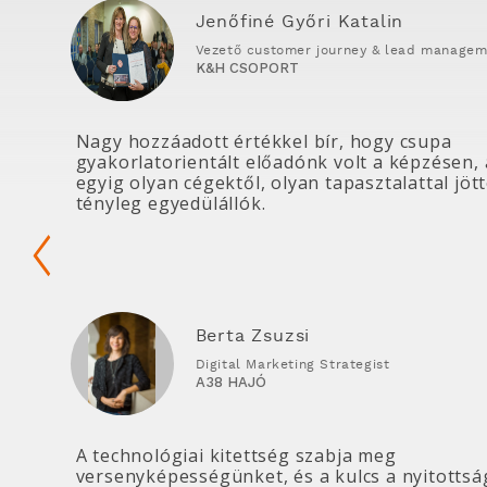
Jenőfiné Győri Katalin
Vezető customer journey & lead managem
K&H CSOPORT
Nagy hozzáadott értékkel bír, hogy csupa
gyakorlatorientált előadónk volt a képzésen, 
egyig olyan cégektől, olyan tapasztalattal jöt
tényleg egyedülállók.
Berta Zsuzsi
Digital Marketing Strategist
A38 HAJÓ
A technológiai kitettség szabja meg
versenyképességünket, és a kulcs a nyitotts