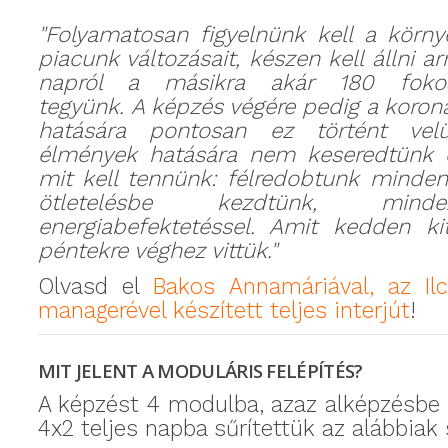
"Folyamatosan figyelnünk kell a körn
piacunk változásait, készen kell állni ar
napról a másikra akár 180 fokos
tegyünk.
A képzés végére pedig a korona
hatására pontosan ez történt velü
élmények hatására nem keseredtünk e
mit kell tennünk: félredobtunk minden
ötletelésbe kezdtünk, minde
energiabefektetéssel. Amit kedden kit
péntekre véghez vittük."
Olvasd el
Bakos Annamáriával, az Il
managerével készített teljes interjút
!
MIT JELENT A MODULÁRIS FELÉPÍTÉS?
A képzést 4 modulba, azaz alképzésbe 
4x2 teljes napba sűrítettük az alábbiak 