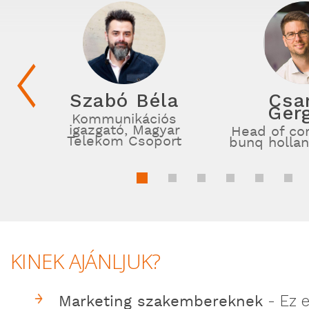
Szabó Béla
Csa
Ger
Kommunikációs
igazgató, Magyar
Head of cor
Telekom Csoport
bunq holla
KINEK AJÁNLJUK?
Marketing szakembereknek
- Ez e