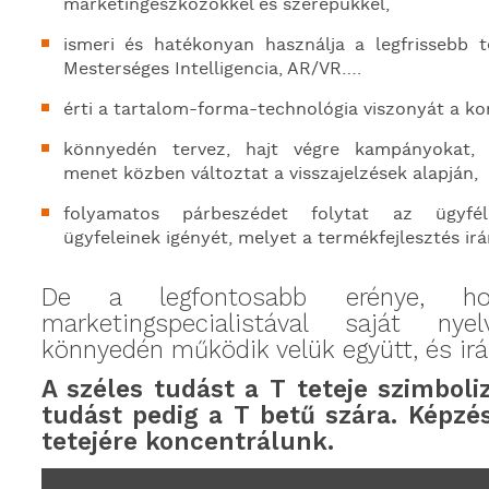
marketingeszközökkel és szerepükkel,
ismeri és hatékonyan használja a legfrissebb t
Mesterséges Intelligencia, AR/VR….
érti a tartalom-forma-technológia viszonyát a k
könnyedén tervez, hajt végre kampányokat, a
menet közben változtat a visszajelzések alapján,
folyamatos párbeszédet folytat az ügyfélk
ügyfeleinek igényét, melyet a termékfejlesztés irá
De a legfontosabb erénye, h
marketingspecialistával saját nye
könnyedén működik velük együtt, és irán
A széles tudást a T teteje szimboliz
tudást pedig a T betű szára. Képz
tetejére koncentrálunk.