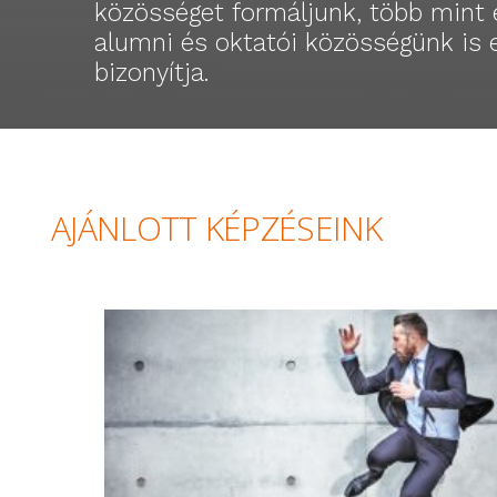
közösséget formáljunk, több mint 
alumni és oktatói közösségünk is 
bizonyítja.
AJÁNLOTT KÉPZÉSEINK