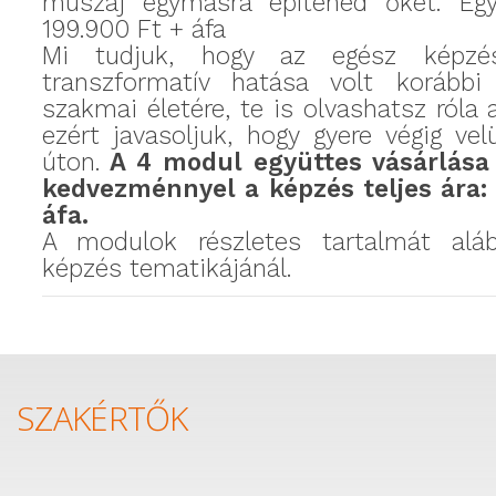
muszáj egymásra építened őket. Eg
199.900 Ft + áfa
Mi tudjuk, hogy az egész képzé
transzformatív hatása volt korábbi 
szakmai életére, te is olvashatsz róla 
ezért javasoljuk, hogy gyere végig ve
úton.
A 4 modul együttes vásárlása
kedvezménnyel a képzés teljes ára:
áfa.
A modulok részletes tartalmát alá
képzés tematikájánál.
SZAKÉRTŐK