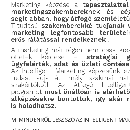
Marketing képzése a
tapasztalatta
marketingszakembereknek és cég
segít
abban, hogy átfogó szemlélet
T-tudású
szakemberekké tudjanak v
marketing legfontosabb területei
erős rálátással rendelkeznek .
A marketing már régen nem csak kreat
ötletek kérdése –
stratégiai g
ügyfélérték, adat és üzleti döntés
Az Intelligent Marketing képzésünk e
tudást adja át, mély szakmai hátté
szakértőktől. Az Átfogó Intellige
programot
most önállóan is elérhet
alképzésekre bontottuk, így akár 
is haladhatsz.
MI MINDENRŐL LESZ SZÓ AZ INTELLIGENT MA