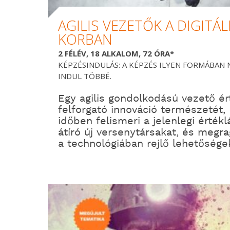
AGILIS VEZETŐK A DIGITÁL
KORBAN
2 FÉLÉV, 18 ALKALOM, 72 ÓRA*
KÉPZÉSINDULÁS: A KÉPZÉS ILYEN FORMÁBAN
INDUL TÖBBÉ.
Egy agilis gondolkodású vezető ért
felforgató innováció természetét,
időben felismeri a jelenlegi értékl
átíró új versenytársakat, és megra
a technológiában rejlő lehetősége