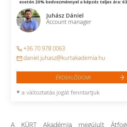
esetén 20% kedvezménnyel a képzés teljes ára: 63
Juhász Dániel
Account manager
+36 70 978 0063
daniel.juhasz@kurtakademia.hu
ÉRDEKLŐDÖM!
*
a változtatás jogát fenntartjuk
A KÜRT Akadémia megújult Átfogó 