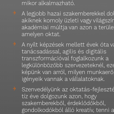
mikor alkalmazható.
A legjobb hazai szakemberekkel do
akiknek komoly üzleti vagy világszí
akadémiai múltja van azon a terüle
amelyen oktat.
A nyílt képzések mellett évek óta vá
tanácsadással, agilis és digitális
transzformációval foglalkozunk a
legkülönbözőbb szervezeteknél, ezé
képünk van arról, milyen munkaerő
igényeik vannak a vállalatoknak.
Szenvedélyünk az oktatás-fejleszté
tíz éve dolgozunk azon, hogy
szakemberekből, érdeklődőkből,
gondolkodókból álló kreatív, tenni 