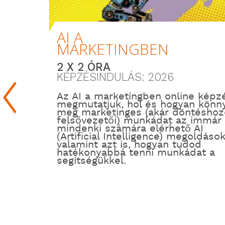
AI A
MARKETINGBEN
2 X 2 ÓRA
KÉPZÉSINDULÁS: 2026
Az AI a marketingben online képz
megmutatjuk, hol és hogyan könny
meg marketinges (akár döntéshozó
felsővezetői) munkádat az immár
mindenki számára elérhető AI
(Artificial Intelligence) megoldások
valamint azt is, hogyan tudod
hatékonyabbá tenni munkádat a
segítségükkel.