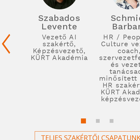
Szabados
Schmi
Levente
Barba
Vezető AI
HR / Peop
szakértő,
Culture ve
Képzésvezető,
coach
KÜRT Akadémia
szervezetfe
és veze
tanácsa
minősített 
HR szakér
KÜRT Aka
képzésvez
TELJES SZAKÉRTŐI CSAPATUN