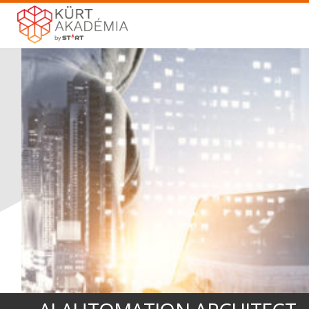
ALKALMAZOTT AGENTIC AI
A CHATGPT-N TÚL: ÉPÍTS OLYAN AI RENDSZ