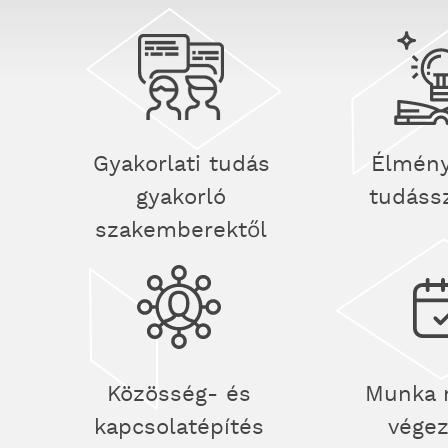
Gyakorlati tudás
Élmény
gyakorló
tudáss
szakemberektől
Közösség- és
Munka 
kapcsolatépítés
vége