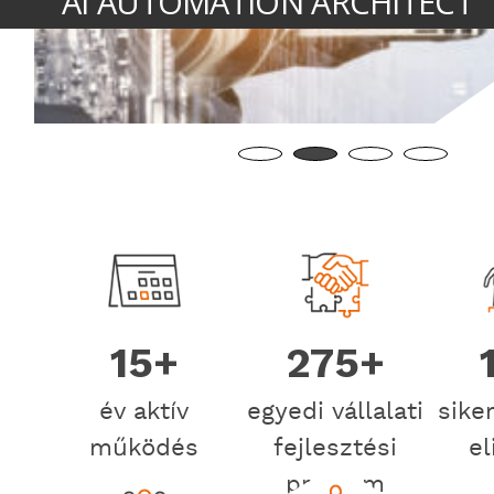
AMELYEK NEM CSAK BESZÉLNEK, HANEM C
15+
275+
év aktív
egyedi vállalati
sike
működés
fejlesztési
el
program