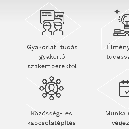
Gyakorlati tudás
Élmény
gyakorló
tudáss
szakemberektől
Közösség- és
Munka 
kapcsolatépítés
vége