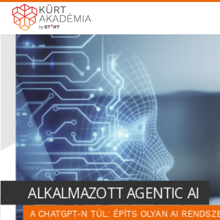
ALKALMAZOTT AGENTIC AI
A CHATGPT-N TÚL: ÉPÍTS OLYAN AI RENDSZ