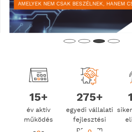
AMELYEK NEM CSAK BESZÉLNEK, HANEM C
15+
275+
év aktív
egyedi vállalati
sike
működés
fejlesztési
el
program