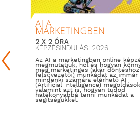
AI A
MARKETINGBEN
2 X 2 ÓRA
KÉPZÉSINDULÁS: 2026
Az AI a marketingben online képz
megmutatjuk, hol és hogyan könny
meg marketinges (akár döntéshozó
felsővezetői) munkádat az immár
mindenki számára elérhető AI
(Artificial Intelligence) megoldások
valamint azt is, hogyan tudod
hatékonyabbá tenni munkádat a
segítségükkel.