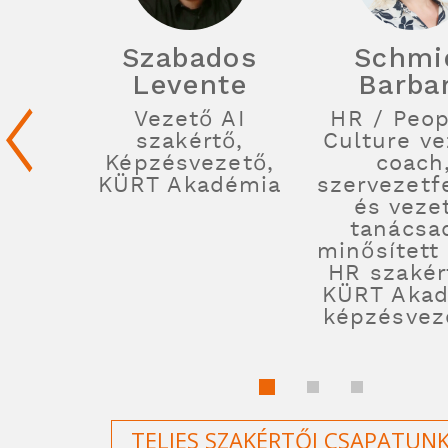
Szabados
Schmi
Levente
Barba
Vezető AI
HR / Peop
szakértő,
Culture ve
Képzésvezető,
coach
KÜRT Akadémia
szervezetfe
és veze
tanácsa
minősített 
HR szakér
KÜRT Aka
képzésvez
TELJES SZAKÉRTŐI CSAPATUN