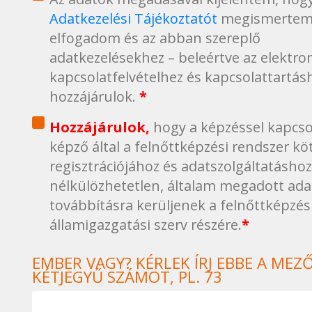
Adatkezelési Tájékoztatót
megismertem
elfogadom és az abban szereplő
adatkezelésekhez – beleértve az elektro
kapcsolatfelvételhez és kapcsolattartás
hozzájárulok.
*
Hozzájárult
Hozzájárulok,
hogy a képzéssel kapcso
képző által a felnőttképzési rendszer kö
regisztrációjához és adatszolgáltatásho
nélkülözhetetlen, általam megadott ad
továbbításra kerüljenek a felnőttképzés
államigazgatási szerv részére.
*
EMBER VAGY? KÉRLEK ÍRJ EBBE A MEZ
KÉTJEGYŰ SZÁMOT, PL. 73