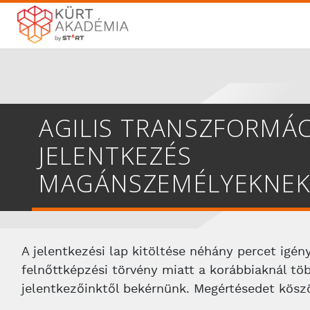
AGILIS TRANSZFORMÁ
JELENTKEZÉS
MAGÁNSZEMÉLYEKNE
A jelentkezési lap kitöltése néhány percet igén
felnőttképzési törvény miatt a korábbiaknál töb
jelentkezőinktől bekérnünk. Megértésedet kösz