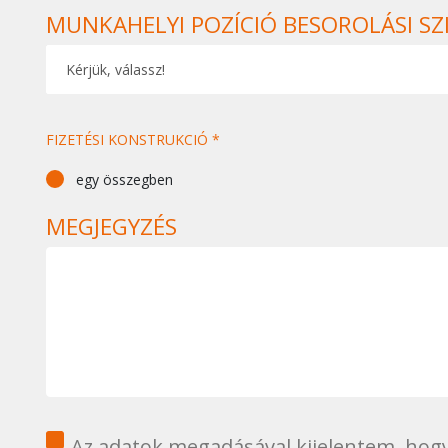
MUNKAHELYI POZÍCIÓ BESOROLÁSI SZ
FIZETÉSI KONSTRUKCIÓ *
egy összegben
MEGJEGYZÉS
1
Az adatok megadásával kijelentem, hogy