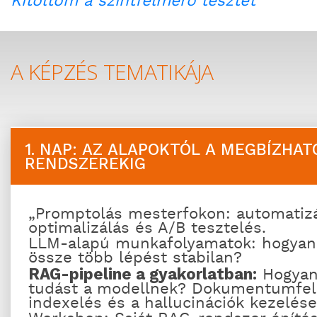
Kitöltöm a szintfelmérő tesztet
A KÉPZÉS TEMATIKÁJA
1. NAP: AZ ALAPOKTÓL A MEGBÍZHAT
RENDSZEREKIG
„Promptolás mesterfokon: automatizá
optimalizálás és A/B tesztelés.
LLM-alapú munkafolyamatok: hogyan
össze több lépést stabilan?
RAG-pipeline a gyakorlatban:
Hogyan
tudást a modellnek? Dokumentumfel
indexelés és a hallucinációk kezelése