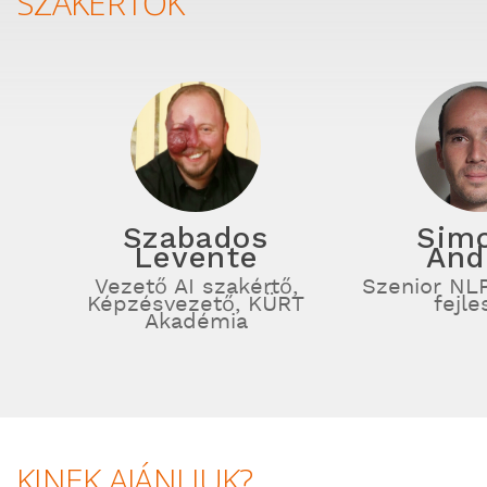
SZAKÉRTŐK
Szabados
Sim
Levente
And
Vezető AI szakértő,
Szenior NLP
Képzésvezető, KÜRT
fejle
Akadémia
KINEK AJÁNLJUK?