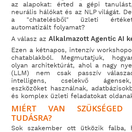
az alapokat: érted a gépi tanulás
neurális hálókat és az NLP világát. D
a "chatelésből" üzleti értéke
automatizált folyamat?
A válasz az
Alkalmazott Agentic AI k
Ezen a kétnapos, intenzív workshopo
chatablakból. Megmutatjuk, hogya
olyan architektúrát, ahol a nagy nye
(LLM) nem csak passzív válasza
intelligens, cselekvő ágense
eszközöket használnak, adatbázisok
és komplex üzleti feladatokat oldana
MIÉRT VAN SZÜKSÉGED
TUDÁSRA?
Sok szakember ott ütközik falba, 