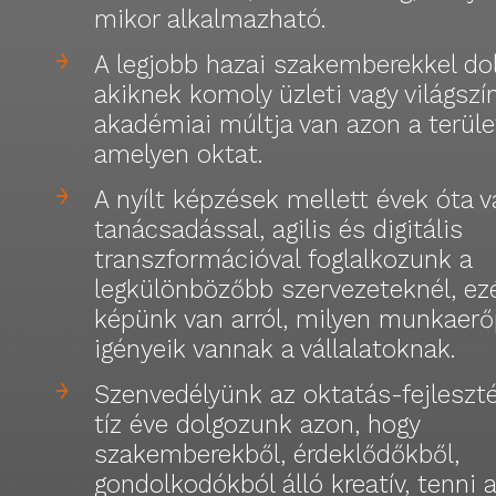
mikor alkalmazható.
A legjobb hazai szakemberekkel do
akiknek komoly üzleti vagy világszí
akadémiai múltja van azon a terüle
amelyen oktat.
A nyílt képzések mellett évek óta vá
tanácsadással, agilis és digitális
transzformációval foglalkozunk a
legkülönbözőbb szervezeteknél, ezé
képünk van arról, milyen munkaerő
igényeik vannak a vállalatoknak.
Szenvedélyünk az oktatás-fejleszté
tíz éve dolgozunk azon, hogy
szakemberekből, érdeklődőkből,
gondolkodókból álló kreatív, tenni 