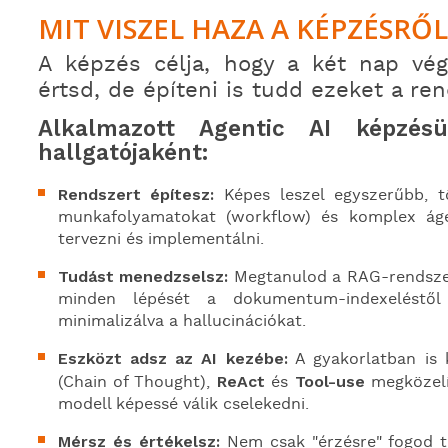
MIT VISZEL HAZA A KÉPZÉSRŐL
A képzés célja, hogy a két nap vé
értsd, de építeni is tudd ezeket a re
Alkalmazott Agentic AI képzésü
hallgatójaként:
Rendszert építesz:
Képes leszel egyszerűbb, 
munkafolyamatokat (workflow) és komplex ág
tervezni és implementálni.
Tudást menedzselsz:
Megtanulod a RAG-rendsze
minden lépését a dokumentum-indexeléstől 
minimalizálva a hallucinációkat.
Eszközt adsz az AI kezébe:
A gyakorlatban is 
(Chain of Thought),
ReAct
és
Tool-use
megközelí
modell képessé válik cselekedni.
Mérsz és értékelsz:
Nem csak "érzésre" fogod t