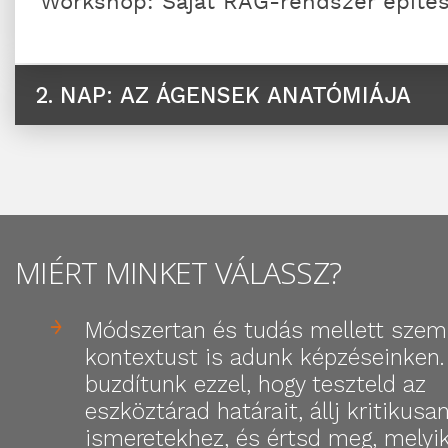
Workshop: Saját RAG-rendszer építés
2. NAP: AZ ÁGENSEK ANATÓMIÁJA
MIÉRT MINKET VÁLASSZ?
Módszertan és tudás mellett szeml
kontextust is adunk képzéseinken.
buzdítunk ezzel, hogy teszteld az
eszköztárad határait, állj kritikusan
ismeretekhez, és értsd meg, melyi