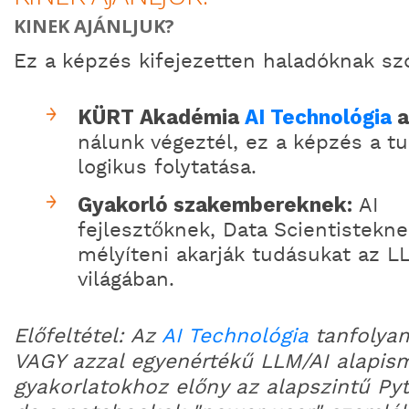
KINEK AJÁNLJUK?
Ez a képzés
kifejezetten haladóknak sz
KÜRT Akadémia
AI Technológia
a
nálunk végeztél, ez a képzés a t
logikus folytatása.
Gyakorló szakembereknek:
AI
fejlesztőknek, Data Scientistekne
mélyíteni akarják tudásukat az 
világában.
Előfeltétel: Az
AI Technológia
tanfolyam
VAGY azzal egyenértékű LLM/AI alapism
gyakorlatokhoz előny az alapszintű Py