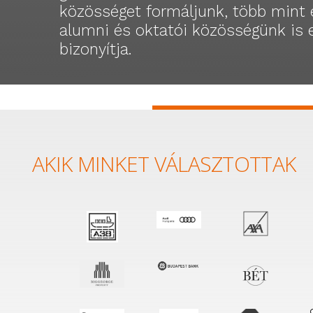
közösséget formáljunk, több mint 
alumni és oktatói közösségünk is 
bizonyítja.
AKIK MINKET VÁLASZTOTTAK