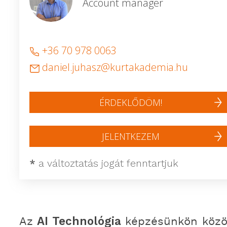
Account manager
+36 70 978 0063
daniel.juhasz@kurtakademia.hu
ÉRDEKLŐDÖM!
JELENTKEZEM
*
a változtatás jogát fenntartjuk
Az
AI Technológia
képzésünkön közö