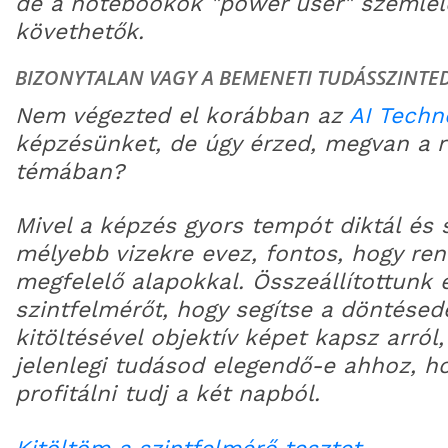
de a notebookok "power user" szemléle
követhetők.
BIZONYTALAN VAGY A BEMENETI TUDÁSSZINTE
Nem végezted el korábban az
AI Techn
képzésünket, de úgy érzed, megvan a r
témában?
Mivel a képzés gyors tempót diktál és
mélyebb vizekre evez, fontos, hogy ren
megfelelő alapokkal. Összeállítottunk
szintfelmérőt, hogy segítse a döntésede
kitöltésével objektív képet kapsz arról,
jelenlegi tudásod elegendő-e ahhoz, 
profitálni tudj a két napból.