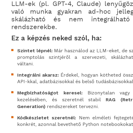
LLM-ek (pl. GPT-4, Claude) lenyűgöz
való munka gyakran ad-hoc jelle
skálázható és nem integrálható 
rendszerekbe.
Ez a képzés neked szól, ha:
Szintet lépnél:
Már használod az LLM-eket, de sz
promptolás szintjéről a szervezeti, skálázh
váltani.
Integrálni akarsz:
Érdekel, hogyan kötheted össz
API-kkal, adatbázisokkal és belső tudásbázisokkal
Megbízhatóságot keresel:
Bizonytalan vagy 
kezelésében, és szeretnél stabil
RAG (Retr
Generation)
rendszereket tervezni.
Kódkészletet szeretnél:
Nem elméleti fejteget
konkrét, azonnal bevethető Python notebookokat