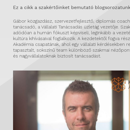
Ez a cikk a szakértőinket bemutató blogsorozatunk
Gábor közgazdász, szervezetfejlesztő, diplomás coac
tanácsadó, a Vállalati Tanácsadás üzletág vezetője. Sza
adódóan a humán fókuszt képviseli, leginkább a vezeté
kultúra kihívásaival foglalkozik. A kezdetektől fogva ré
Akadémia csapatának, ahol egy vállalati kérdésekben re
tapasztalt, sokszínű team különböző szakmai nézőpont
és nagyvállalatoknak biztosít tanácsadást.