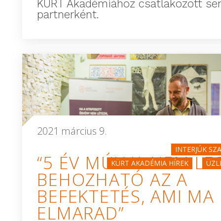
KÜRT Akadémiához csatlakozott sen
partnerként.
2021 március 9.
INTERJÚK SZ
“5 ÉV MÚLVA NEM LE
KÜRT AKADÉMIA HÍREK
ÜZL
BEHOZHATÓ AZ A
BEFEKTETÉS, AMI MA
ELMARAD”