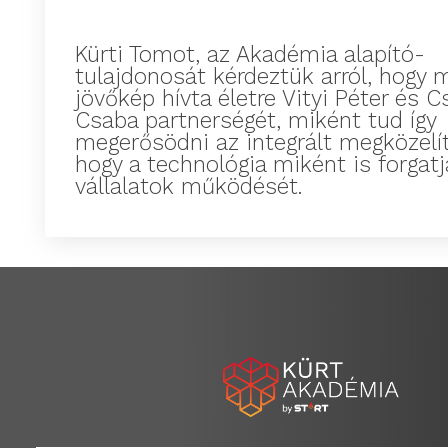
Kürti Tomot, az Akadémia alapító-
tulajdonosát kérdeztük arról, hogy 
jövőkép hívta életre Vityi Péter és C
Csaba partnerségét, miként tud így
megerősödni az integrált megközelít
hogy a technológia miként is forgatja
vállalatok működését.