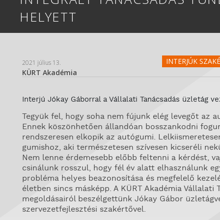
HELYETT
INTERJÚK SZAK
2021 július 13.
KÜRT Akadémia
Interjú Jókay Gáborral a Vállalati Tanácsadás üzletág v
Tegyük fel, hogy soha nem fújunk elég levegőt az a
Ennek köszönhetően állandóan bosszankodni fogu
rendszeresen elkopik az autógumi. Lelkiismeretese
gumishoz, aki természetesen szívesen kicseréli nekü
Nem lenne érdemesebb előbb feltenni a kérdést, vaj
csinálunk rosszul, hogy fél év alatt elhasználunk 
probléma helyes beazonosítása és megfelelő kezelés
életben sincs másképp. A KÜRT Akadémia Vállalati 
megoldásairól beszélgettünk Jókay Gábor üzletágv
szervezetfejlesztési szakértővel.