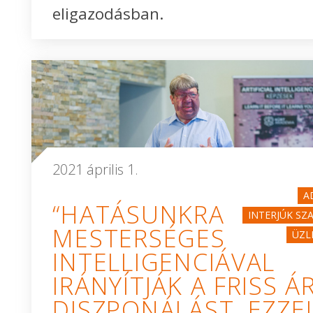
eligazodásban.
2021 április 1.
A
“HATÁSUNKRA
INTERJÚK SZ
MESTERSÉGES
ÜZL
INTELLIGENCIÁVAL
IRÁNYÍTJÁK A FRISS Á
DISZPONÁLÁST, EZZE