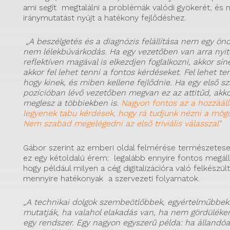
ami segít megtalálni a problémák valódi gyökerét, és 
iránymutatást nyújt a hatékony fejlődéshez.
„A beszélgetés és a diagnózis felállítása nem egy önc
nem lélekbúvárkodás. Ha egy vezetőben van arra nyit
reflektíven magával is elkezdjen foglalkozni, akkor sí
akkor fel lehet tenni a fontos kérdéseket. Fel lehet te
hogy kinek, és miben kellene fejlődnie. Ha egy első 
pozícióban lévő vezetőben megvan ez az attitűd, akko
meglesz a többiekben is.
Nagyon fontos az a hozzááll
legyenek tabu kérdések, hogy rá tudjunk nézni a mögö
Nem szabad megelégedni az első triviális válasszal”
Gábor szerint az emberi oldal felmérése természetes
ez egy kétoldalú érem: legalább ennyire fontos megállap
hogy például milyen a cég digitalizációra való felkészül
mennyire hatékonyak a szervezeti folyamatok.
„A technikai dolgok szembeötlőbbek, egyértelműbbek
mutatják, ha valahol elakadás van, ha nem gördülék
egy rendszer. Egy nagyon egyszerű példa: ha állandó