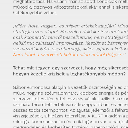
meghatározása. Ha valami már az adott kondíciók mellet
működik, bizonyos változtatásokkal akár ennél is sike
hatékonyabbá válhat.
„Miért, hova, hogyan, és milyen értékek alapján? Min
stratégia ezen alapul. Ha ezek a dolgok nincsenek leti
csak kooperatív tervről beszélhetünk, nem stratégiáról
nélkül mit csinálsz? Improvizálsz. Készülhet bármilyen
szervezeti kultúra szembemegy, akkor sajnos a kultúra
Nem lehet a szervezeti kultúra ellen erőből dolgozni.
”
Tehát mit tegyen egy szervezet, hogy még sikerese
hogyan kezelje kríziseit a leghatékonyabb módon?
Gábor elmondása alapján a vezetők őszinteségén és ön
múlik, hogy ne szélmalomharc, kidobott energia és pé
szervezetfejlesztés. Attól lesz egy vállalat agilis, ha min
számára teremtett érték van a középpontban, és ennek
összes többi szempontot. Az agilitás jellemzői a felhat
visszajelzések, a hibázás tolerálása. A KÜRT Akadémia
mindig a kommunikáción és a dialóguson van a hangsú
megrendelés és kézbesítés történik, hanem valódi, mé