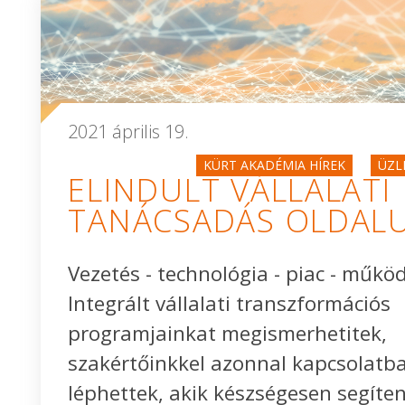
2021 április 19.
KÜRT AKADÉMIA HÍREK
ÜZL
ELINDULT VÁLLALATI
TANÁCSADÁS OLDAL
Vezetés - technológia - piac - műkö
Integrált vállalati transzformációs
programjainkat megismerhetitek,
szakértőinkkel azonnal kapcsolatb
léphettek, akik készségesen segíte