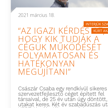
2021 március 18.
INTERJÚK SZ
“AZ IGAZI KÉRDÉS AZ,
KÜRT AK
HOGY KIK TUDJÁK A
CÉGÜK MŰKÖDÉSÉT
FOLYAMATOSAN ÉS
HATÉKONYAN
MEGÚJÍTANI”
Császár Csaba egy rendkívül sikeres
szervezetfejlesztő céget épített fel
társaival, de 25 év után úgy döntött,
utakat keres. Két év szabadúszás ut