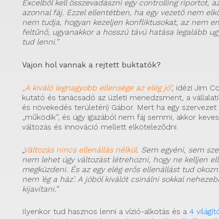
Excelből kell összevadászni egy controlling riportot, 
azonnal fáj. Ezzel ellentétben, ha egy vezető nem elkö
nem tudja, hogyan kezeljen konfliktusokat, az nem enny
feltűnő, ugyanakkor a hosszú távú hatása legalább u
tud lenni.”
Vajon hol vannak a rejtett buktatók?
„A kiváló legnagyobb ellensége az elég jó”
,
idézi Jim Col
kutató és tanácsadó az üzleti menedzsment, a vállalat
és növekedés területén) Gábor. Mert ha egy szervezet 
„működik”, és úgy igazából nem fáj semmi, akkor keve
változás és innováció mellett elköteleződni.
„
Változás nincs ellenállás nélkül.
Sem egyéni, sem szer
nem lehet úgy változást létrehozni, hogy ne kelljen ell
megküzdeni. És az egy elég erős ellenállást tud okozn
nem ’ég a ház’. A jóból kiválót csinálni sokkal nehezeb
kijavítani.”
Ilyenkor tud hasznos lenni a vízió-alkotás és a
4 világí