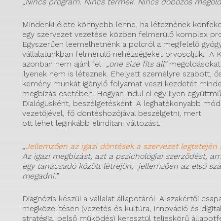
„
Nincs program. Nincs termék. Nincs dobozos megold
Mindenki élete könnyebb lenne, ha léteznének konfek
egy szervezet vezetése közben felmerülő komplex pr
Egyszerűen leemelhetnénk a polcról a megfelelő gyógy
vállalatunkban felmerülő nehézségeket orvosoljuk. A
azonban nem ajánl fel
„one size fits all”
megoldásokat
ilyenek nem is léteznek. Ehelyett személyre szabott, ős
kemény munkát igénylő folyamat veszi kezdetét mind
megbízás esetében. Hogyan indul el egy ilyen együttm
Dialógusként, beszélgetésként. A leghatékonyabb mód
vezetőjével, fő döntéshozójával beszélgetni, mert
ott lehet leginkább elindítani változást.
„
Jellemzően az igazi döntések a szervezet legtetején
Az igazi megbízást, azt a pszichológiai szerződést, a
egy tanácsadó között létrejön, jellemzően az első sz
megadni.”
Diagnózis készül a vállalat állapotáról. A szakértői csa
megközelítésen (vezetés és kultúra, innováció és digital
stratégia, belső működés) keresztül teljeskörű állapotf