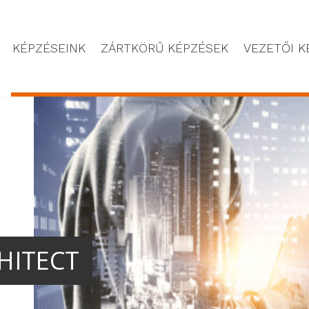
KÉPZÉSEINK
ZÁRTKÖRŰ KÉPZÉSEK
VEZETŐI K
IC AI
ENDSZEREKET, AMELYEK NEM CSAK BESZÉLNEK, HA