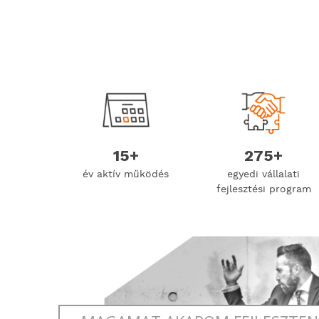
15+
275+
év aktív működés
egyedi vállalati
fejlesztési program