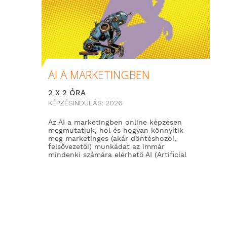
AI A MARKETINGBEN
2 X 2 ÓRA
KÉPZÉSINDULÁS: 2026
Az AI a marketingben online képzésen
megmutatjuk, hol és hogyan könnyítik
meg marketinges (akár döntéshozói,
felsővezetői) munkádat az immár
mindenki számára elérhető AI (Artificial
Intelligence) megoldások, valamint azt is,
hogyan tudod hatékonyabbá tenni
munkádat a segítségükkel.