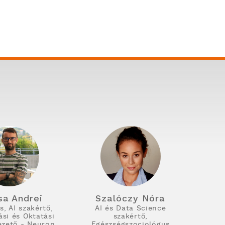
a Andrei
Szalóczy Nóra
, AI szakértő,
AI és Data Science
si és Oktatási
szakértő,
ezető - Neuron
Egészségszociológus