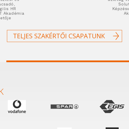
ácsadó,
Solut
gilis HR
Képzésv
RT Akadémia
Ak
etője
TELJES SZAKÉRTŐI CSAPATUNK
K