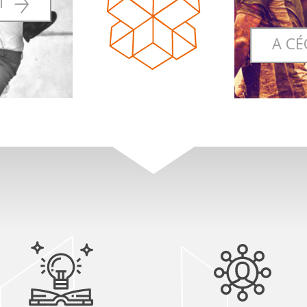
I
A CÉ