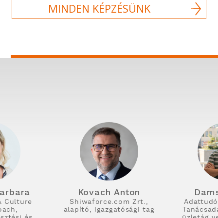
MINDEN KÉPZÉSÜNK
arbara
Kovach Anton
Dams
& Culture
Shiwaforce.com Zrt.,
Adattudós
oach,
alapító, igazgatósági tag
Tanácsadá
esztési és
üzletág v