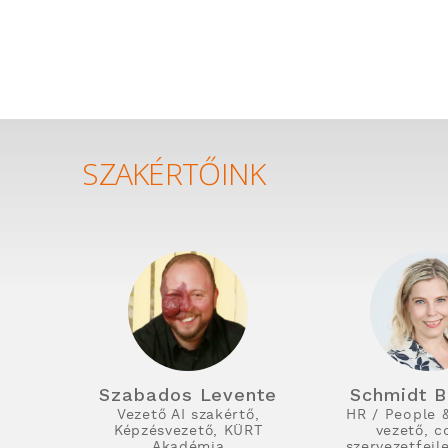
SZAKÉRTŐINK
Szabados Levente
Schmidt B
Vezető AI szakértő,
HR / People 
Képzésvezető, KÜRT
vezető, c
Akadémia
szervezetfejl