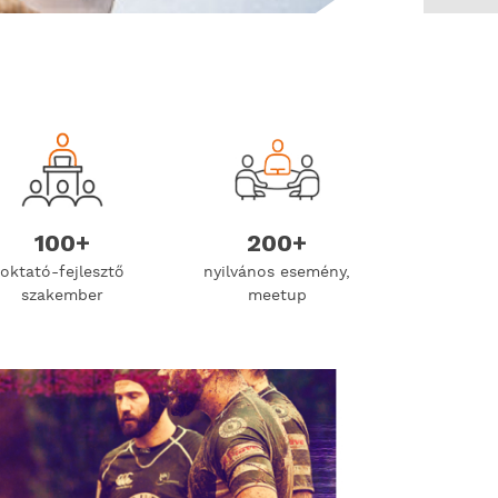
100+
200+
oktató-fejlesztő
nyilvános esemény,
szakember
meetup