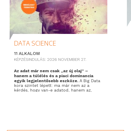
DATA SCIENCE
11 ALKALOM
KÉPZÉSINDULÁS: 2026 NOVEMBER 27.
Az adat már nem csak „az új olaj” –
hanem a túlélés és a piaci dominancia
egyik legjelentősebb eszköze.
A Big Data
kora szintet lépett: ma már nem az a
kérdés, hogy van-e adatod, hanem az,
hogy a gépi tanulás, a Nagy Nyelvi
Modellek (LLM) és az Ágentikus MI
segítségével képes vagy-e belőle üzleti
értéket teremteni.