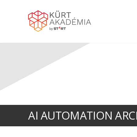
ALKALMAZOTT AGENT
A CHATGPT-N TÚL: ÉPÍTS OLYAN AI R