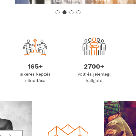
165+
2700+
sikeres képzés
volt és jelenlegi
elindítása
hallgató