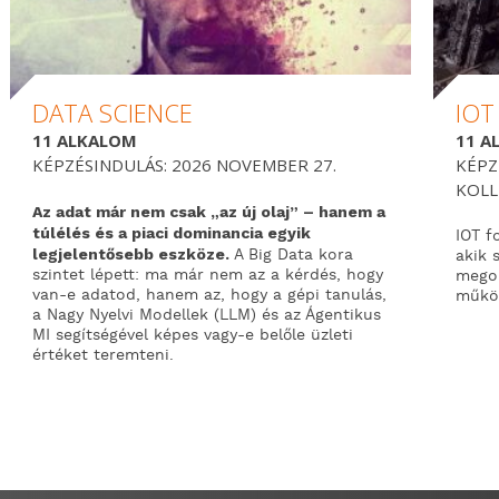
DATA SCIENCE
IOT
11 ALKALOM
11 A
KÉPZÉSINDULÁS: 2026 NOVEMBER 27.
KÉPZ
KOLL
Az adat már nem csak „az új olaj” – hanem a
túlélés és a piaci dominancia egyik
IOT f
legjelentősebb eszköze.
A Big Data kora
akik 
szintet lépett: ma már nem az a kérdés, hogy
megol
van-e adatod, hanem az, hogy a gépi tanulás,
műkö
a Nagy Nyelvi Modellek (LLM) és az Ágentikus
MI segítségével képes vagy-e belőle üzleti
értéket teremteni.