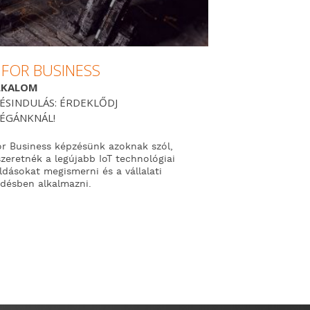
 FOR BUSINESS
LKALOM
ÉSINDULÁS: ÉRDEKLŐDJ
ÉGÁNKNÁL!
or Business képzésünk azoknak szól,
szeretnék a legújabb IoT technológiai
dásokat megismerni és a vállalati
désben alkalmazni.