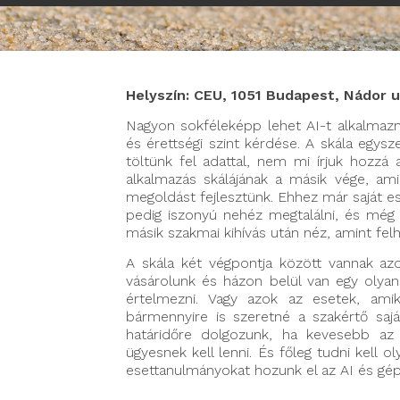
Helyszín: CEU, 1051 Budapest, Nádor ut
Nagyon sokféleképp lehet AI-t alkalmaz
és érettségi szint kérdése. A skála egy
töltünk fel adattal, nem mi írjuk hozzá
alkalmazás skálájának a másik vége, amik
megoldást fejlesztünk. Ehhez már saját es
pedig iszonyú nehéz megtalálni, és még 
másik szakmai kihívás után néz, amint fel
A skála két végpontja között vannak az
vásárolunk és házon belül van egy olyan 
értelmezni. Vagy azok az esetek, ami
bármennyire is szeretné a szakértő sajá
határidőre dolgozunk, ha kevesebb az
ügyesnek kell lenni. És főleg tudni kell 
esettanulmányokat hozunk el az AI és gép