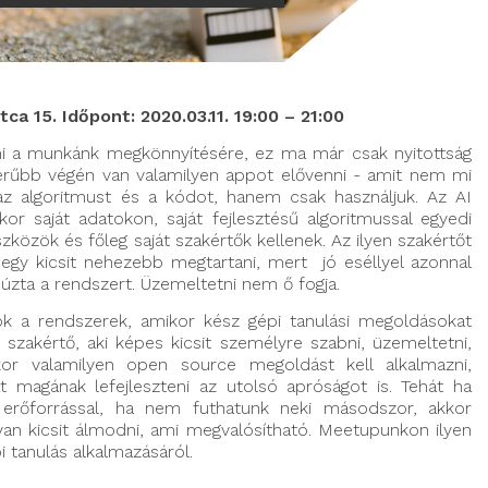
ca 15. Időpont: 2020.03.11. 19:00 – 21:00
ni a munkánk megkönnyítésére, ez ma már csak nyitottság
szerűbb végén van valamilyen appot elővenni - amit nem mi
 az algoritmust és a kódot, hanem csak használjuk. Az AI
or saját adatokon, saját fejlesztésű algoritmussal egyedi
zközök és főleg saját szakértők kellenek. Az ilyen szakértőt
egy kicsit nehezebb megtartani, mert jó eséllyel azonnal
húzta a rendszert. Üzemeltetni nem ő fogja.
ok a rendszerek, amikor kész gépi tanulási megoldásokat
szakértő, aki képes kicsit személyre szabni, üzemeltetni,
kor valamilyen open source megoldást kell alkalmazni,
t magának lefejleszteni az utolsó apróságot is. Tehát ha
 erőforrással, ha nem futhatunk neki másodszor, akkor
olyan kicsit álmodni, ami megvalósítható. Meetupunkon ilyen
i tanulás alkalmazásáról.