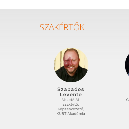
SZAKÉRTŐK
Szabados
Levente
Vezető AI
G
szakértő,
Képzésvezető,
KÜRT Akadémia