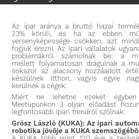
Az ipar aránya a bruttó hazai termék
23% körüli, és ha az ebben mű
versenyképessége csökken, azt min
fogjuk érezni. Az ipari vállalatok ugya
problémákról számolnak be: a mu
mellett folyamatosan drágulnak a mu
sokszor az alacsony hozzáadott ért
készülnek itthon, vagyis egyre na
kerülnek a cégek.
Miért ne lehetne ezeket egyben
Meetupunkon 3 olyan előadást hozu
legfontosabb ipari trendről szólnak:
Grósz László (KUKA): Az ipari automa
robotika jövője a KUKA szemszögébő
A KUKA több mint 120 éve a technik