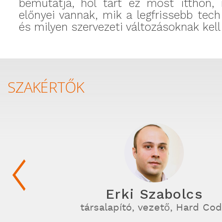
bemutatja, hol tart ez most itthon, 
előnyei vannak, mik a legfrissebb tec
és milyen szervezeti változásoknak kell
SZAKÉRTŐK
Erki Szabolcs
társalapító, vezető, Hard Co