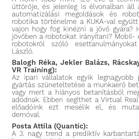
úttörője, és jelenleg is élvonalban áll 
automatizálási megoldások és robot
robotika történelme a KUKA-val együtt 
vajon hogy fog kinézni a jövő gyára? 
jövőben a robotokat irányítani? Mobil- 
robotokról szóló esettanulmányoka
László.
Balogh Réka, Jekler Balázs, Rácskay
VR Training):
Az ipari vállalatok egyik legnagyobb
gyártás szüneteltetése a munkaerő bet
vagy mert a hiányos betanításból me
adódnak. Ebben segíthet a Virtual Reali
előadóink ezt mesélik el, és muta
demóval.
Posta Attila (Quantic):
A 3. nagy trend a prediktív karbantart