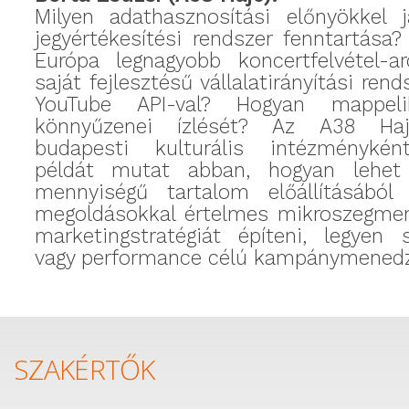
Milyen adathasznosítási előnyökkel j
jegyértékesítési rendszer fenntartása
Európa legnagyobb koncertfelvétel-a
saját fejlesztésű vállalatirányítási rend
YouTube API-val? Hogyan mappel
könnyűzenei ízlését? Az A38 Haj
budapesti kulturális intézménykén
példát mutat abban, hogyan lehet 
mennyiségű tartalom előállításából 
megoldásokkal értelmes mikroszegmen
marketingstratégiát építeni, legyen 
vagy performance célú kampánymened
SZAKÉRTŐK