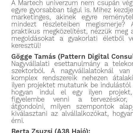
A Martech univerzum nem csupán vég
egyre gyorsabban tágul is. Mihez kezdje
marketinges, akinek egyre reményte
mindezt részleteiben megismerje? 
praktikus megközelítést, nézzük meg a
megoldásokat a gyakorlati életből v
keresztül!
Gögge Tamás (Pattern Digital Consul
Nagyvállalati esettanulmány a telek
szektorból. A nagyvállalatoknál va
komplex rendszereik nehezen átalakí
ilyen projektet mutatunk be indulástól 
hogyan indul el egy ilyen projekt
figyelembe venni a tervezéskor,
átgondolni, milyen szempontok ala
kiválasztani az alvállalkozókat, hogya
érni.
Berta Zsuzsi (A38 Hajó):