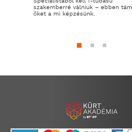
Specialistából kell T-tudású
szakemberré válniuk – ebben tám
őket a mi képzésünk.