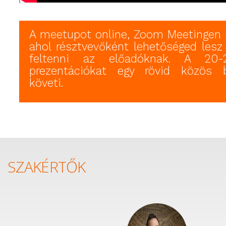
A meetupot online, Zoom Meetingen 
ahol résztvevőként lehetőséged lesz
feltenni az előadóknak. A 20-
prezentációkat egy rövid közös b
követi.
SZAKÉRTŐK