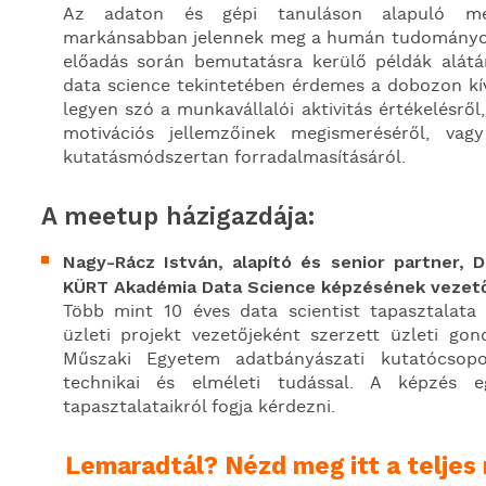
Az adaton és gépi tanuláson alapuló me
markánsabban jelennek meg a humán tudományok 
előadás során bemutatásra kerülő példák alátá
data science tekintetében érdemes a dobozon kí
legyen szó a munkavállalói aktivitás értékelésről
motivációs jellemzőinek megismeréséről, vagy
kutatásmódszertan forradalmasításáról.
A meetup házigazdája:
Nagy-Rácz István,
alapító és senior partner, 
KÜRT Akadémia Data Science képzésének vezet
Több mint 10 éves data scientist tapasztalata
üzleti projekt vezetőjeként szerzett üzleti g
Műszaki Egyetem adatbányászati kutatócsopo
technikai és elméleti tudással. A képzés eg
tapasztalataikról fogja kérdezni.
Lemaradtál? Nézd meg itt a teljes