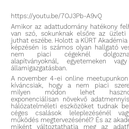
https://youtu.be/7OJ3Pb-A9vQ
Amikor az adattudomány hatékony felh
van szó, sokunknak elsőre az üzleti 
juthat eszébe. Holott a KÜRT Akadémia
képzésén is számos olyan hallgató ves
nem piaci cégeknél dolgozn
alapítványoknál, egyetemeken va
államigazgatásban.
A november 4-ei online meetupunkon 
kíváncsiak, hogy a nem piaci szer
milyen módon lehet haszno
exponenciálisan növekvő adatmennyis
hálózatelméleti eszközöket tudnak be
céges csalások leleplezésénél va
működés megtervezésénél? És az akadé
miként változtathatja meg az adat