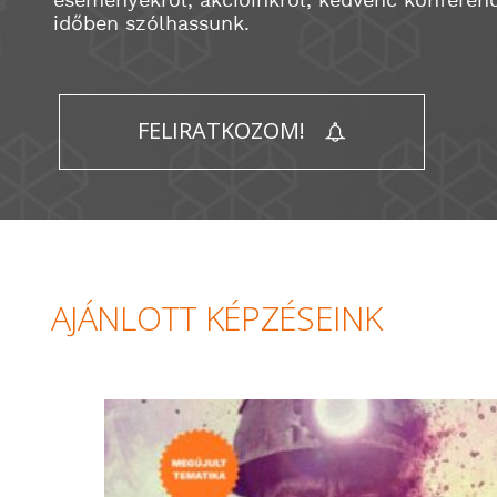
eseményekről, akcióinkról, kedvenc konferenc
időben szólhassunk.
FELIRATKOZOM!
AJÁNLOTT KÉPZÉSEINK