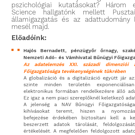
pszichológiai kutatásokat? Három 
Science hallgatónk mellett Puszt
államigazgatás és az adattudomány k
mesél majd.
Előadóink:
Hajós Bernadett, pénzügyőr őrnagy, szak
Nemzeti Adó- és Vámhivatal Bűnügyi Főigazg
Az adatelemzés XXI. századi dimenziói
Főigazgatósága tevékenységének tükrében
A globalizáció és a digitalizáció együtt jár a
szinte minden területén exponenciálisa
elektronikus formában rendelkezésre álló ad
Ez igaz a nem piaci szereplőknél keletkező adat
A jelenség a NAV Bűnügyi Főigazgatóság
kihívásokat teremt, hiszen a nyomozá
befejezése érdekében biztosítani kell a kel
beszerzett adatok tárolását, feldolgozás
értékelését. A megfelelően feldolgozott adat