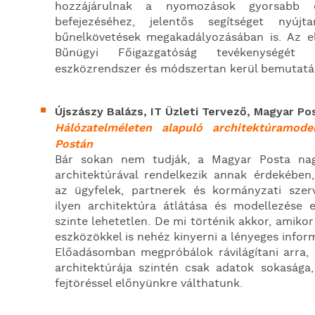
hozzájárulnak a nyomozások gyorsabb 
befejezéséhez, jelentős segítséget nyújt
bűnelkövetések megakadályozásában is. Az 
Bűnügyi Főigazgatóság tevékenységét 
eszközrendszer és módszertan kerül bemutatá
Újszászy Balázs, IT Üzleti Tervező, Magyar Pos
Hálózatelméleten alapuló architektúramod
Postán
Bár sokan nem tudják, a Magyar Posta nag
architektúrával rendelkezik annak érdekében,
az ügyfelek, partnerek és kormányzati szerv
ilyen architektúra átlátása és modellezése
szinte lehetetlen. De mi történik akkor, amiko
eszközökkel is nehéz kinyerni a lényeges infor
Előadásomban megpróbálok rávilágítani arra, 
architektúrája szintén csak adatok sokasága
fejtöréssel előnyünkre válthatunk.