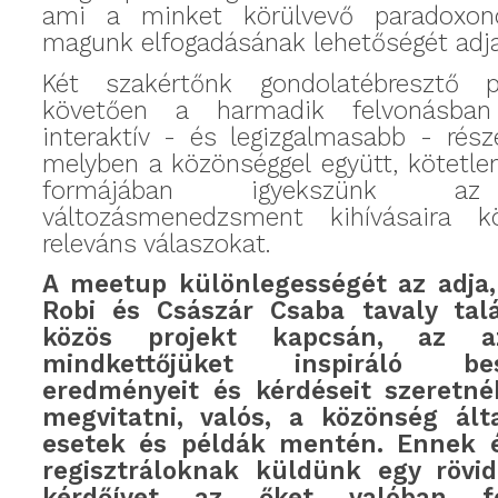
ami a minket körülvevő paradoxon
magunk elfogadásának lehetőségét adj
Két szakértőnk gondolatébresztő pr
követően a harmadik felvonásba
interaktív - és legizgalmasabb - rész
melyben a közönséggel együtt, kötetle
formájában igyekszünk az
változásmenedzsment kihívásaira k
releváns válaszokat.
A meetup különlegességét az adja,
Robi és Császár Csaba tavaly talá
közös projekt kapcsán, az az
mindkettőjüket inspiráló besz
eredményeit és kérdéseit szeretné
megvitatni, valós, a közönség ált
esetek és példák mentén. Ennek 
regisztráloknak küldünk egy rövid
kérdőívet az őket valóban fog