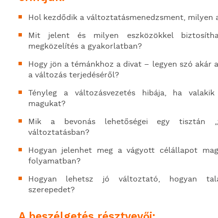
Hol kezdődik a változtatásmenedzsment, milyen a 
Mit jelent és milyen eszközökkel biztosíth
megközelítés a gyakorlatban?
Hogy jön a témánkhoz a divat – legyen szó akár a
a változás terjedéséről?
Tényleg a változásvezetés hibája, ha valakik
magukat?
Mik a bevonás lehetőségei egy tisztán „fe
változtatásban?
Hogyan jelenhet meg a vágyott célállapot mag
folyamatban?
Hogyan lehetsz jó változtató, hogyan ta
szerepedet?
A beszélgetés résztvevői: