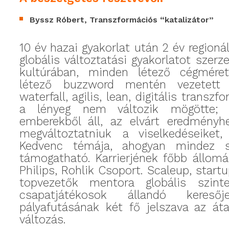
Byssz Róbert,
Transzformációs “katalizátor”
10 év hazai gyakorlat után 2 év regioná
globális változtatási gyakorlatot szerz
kultúrában, minden létező cégmére
létező buzzword mentén vezetett v
waterfall, agilis, lean, digitális transzfo
a lényeg nem változik mögötte; 
emberekből áll, az elvárt eredményhe
megváltoztatniuk a viselkedéseiket, 
Kedvenc témája, ahogyan mindez sz
támogatható.
Karrierjének főbb állomá
Philips, Rohlik Csoport. Scaleup, startu
topvezetők mentora globális szint
csapatjátékosok állandó kereső
pályafutásának két fő jelszava az át
változás.