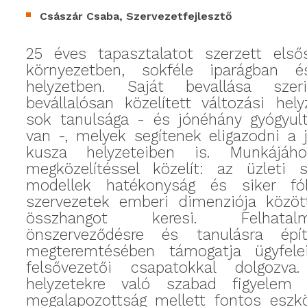
Császár Csaba, Szervezetfejlesztő
25 éves tapasztalatot szerzett első
környezetben, sokféle iparágban é
helyzetben. Saját bevallása szer
bevállalósan közelített változási hely
sok tanulsága - és jónéhány gyógyult
van -, melyek segítenek eligazodni a 
kusza helyzeteiben is. Munkájához
megközelítéssel közelít: az üzleti s
modellek hatékonyság és siker f
szervezetek emberi dimenziója közöt
összhangot keresi. Felhata
önszerveződésre és tanulásra ép
megteremtésében támogatja ügyfelei
felsővezetői csapatokkal dolgozva
helyzetekre való szabad figyelem
megalapozottság mellett fontos eszk