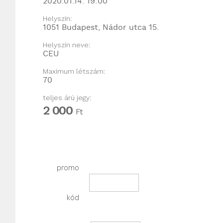
2020.01.14. 19:00
Helyszín:
1051 Budapest, Nádor utca 15.
Helyszín neve:
CEU
Maximum létszám:
70
teljes árú jegy:
2 000
Ft
promo
kód