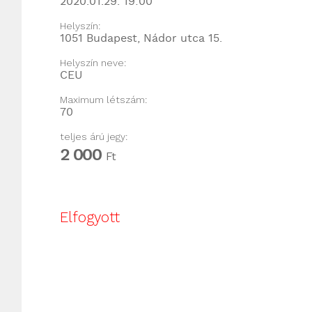
2020.01.29. 19:00
Helyszín:
1051 Budapest, Nádor utca 15.
Helyszín neve:
CEU
Maximum létszám:
70
teljes árú jegy:
2 000
Ft
Elfogyott