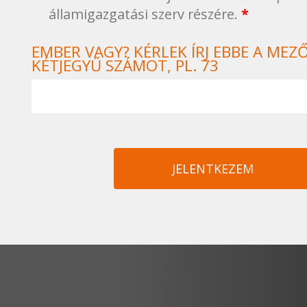
államigazgatási szerv részére.
*
EMBER VAGY? KÉRLEK ÍRJ EBBE A MEZ
KÉTJEGYŰ SZÁMOT, PL. 73
JELENTKEZEM