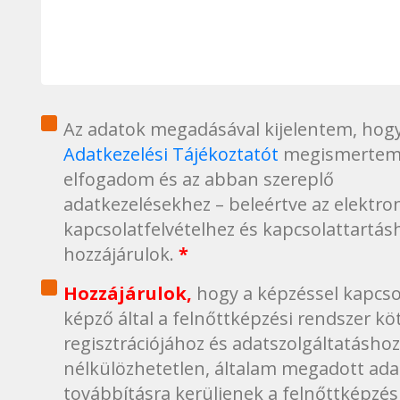
1
Az adatok megadásával kijelentem, hogy
Adatkezelési Tájékoztatót
megismertem
elfogadom és az abban szereplő
adatkezelésekhez – beleértve az elektro
kapcsolatfelvételhez és kapcsolattartás
hozzájárulok.
*
Hozzájárult
Hozzájárulok,
hogy a képzéssel kapcso
képző által a felnőttképzési rendszer kö
regisztrációjához és adatszolgáltatásho
nélkülözhetetlen, általam megadott ad
továbbításra kerüljenek a felnőttképzés