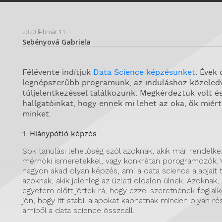
2020 február 11.
Sebényová Gabriela
Félévente indítjuk
Data Science képzésünket
. Évek 
legnépszerűbb programunk, az induláshoz közeled
túljelentkezéssel találkozunk. Megkérdeztük volt és
hallgatóinkat, hogy ennek mi lehet az oka, ők miért
minket.
1. Hiánypótló képzés
Sok tanulási lehetőség szól azoknak, akik már rendelke
mérnöki ismeretekkel, vagy konkrétan porogramozók.
nagyon akad olyan képzés, ami a data science alapjait 
azoknak, akik jelenleg az üzleti oldalon ülnek. Azoknak,
egyetem előtt jöttek rá, hogy ezzel szeretnének foglalk
jön, hogy itt stabil alapokat kaphatnak minden olyan ré
amiből a data science összeáll.