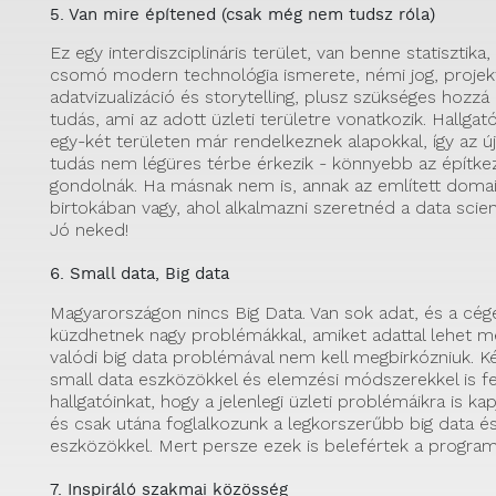
5. Van mire építened (csak még nem tudsz róla)
Ez egy interdiszciplináris terület, van benne statisztik
csomó modern technológia ismerete, némi jog, proj
adatvizualizáció és storytelling, plusz szükséges hozzá
tudás, ami az adott üzleti területre vonatkozik. Hallgat
egy-két területen már rendelkeznek alapokkal, így az ú
tudás nem légüres térbe érkezik - könnyebb az építke
gondolnák. Ha másnak nem is, annak az említett doma
birtokában vagy, ahol alkalmazni szeretnéd a data sci
Jó neked!
6. Small data, Big data
Magyarországon nincs Big Data. Van sok adat, és a cé
küzdhetnek nagy problémákkal, amiket adattal lehet m
valódi big data problémával nem kell megbirkózniuk. 
small data eszközökkel és elemzési módszerekkel is f
hallgatóinkat, hogy a jelenlegi üzleti problémáikra is k
és csak utána foglalkozunk a legkorszerűbb big data és
eszközökkel. Mert persze ezek is belefértek a progra
7. Inspiráló szakmai közösség