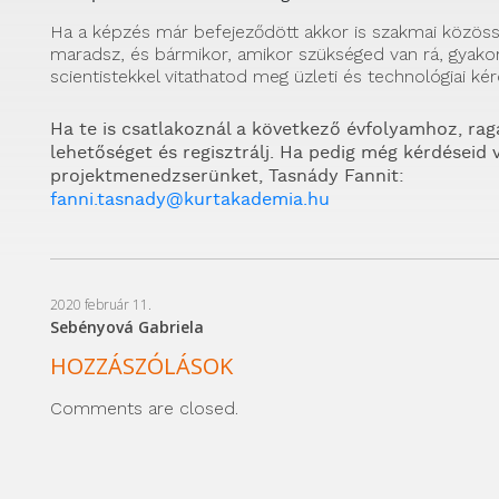
Ha a képzés már befejeződött akkor is szakmai közös
maradsz, és bármikor, amikor szükséged van rá, gyako
scientistekkel vitathatod meg üzleti és technológiai ké
Ha te is csatlakoznál a következő évfolyamhoz, ra
lehetőséget és regisztrálj. Ha pedig még kérdéseid 
projektmenedzserünket, Tasnády Fannit:
fanni.tasnady@kurtakademia.hu
2020 február 11.
Sebényová Gabriela
HOZZÁSZÓLÁSOK
Comments are closed.