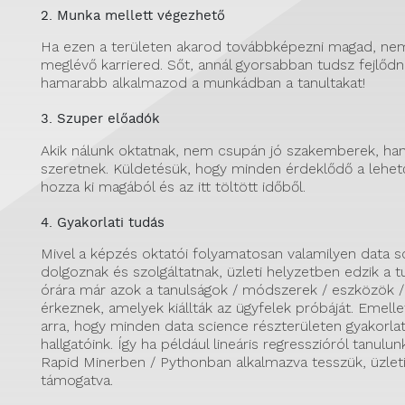
2. Munka mellett végezhető
Ha ezen a területen akarod továbbképezni magad, nem
meglévő karriered. Sőt, annál gyorsabban tudsz fejlődni
hamarabb alkalmazod a munkádban a tanultakat!
3. Szuper előadók
Akik nálunk oktatnak, nem csupán jó szakemberek, han
szeretnek. Küldetésük, hogy minden érdeklődő a lehet
hozza ki magából és az itt töltött időből.
4. Gyakorlati tudás
Mivel a képzés oktatói folyamatosan valamilyen data s
dolgoznak és szolgáltatnak, üzleti helyzetben edzik a t
órára már azok a tanulságok / módszerek / eszközök /
érkeznek, amelyek kiállták az ügyfelek próbáját. Emell
arra, hogy minden data science részterületen gyakorla
hallgatóink. Így ha például lineáris regresszióról tanulun
Rapid Minerben / Pythonban alkalmazva tesszük, üzleti
támogatva.