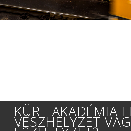
KÜRT AKADÉMIA LI
VÉSZHELYZET VAG