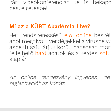
zárt videókonferencián te is bekap
beszélgetésbe!
Mi az a KÜRT Akadémia Live?
Heti rendszerességű
élő
,
online
beszél
ahol meghívott vendégekkel a vírushely
aspektusait járjuk körül, hangosan mor
fellelhető
hard
adatok és a kérdés
soft
alapján.
Az online rendezvény ingyenes, de
regisztrációhoz kötött.