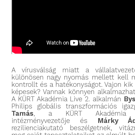
A vírusválság miatt a vállalatvez
különösen nagy nyomás mellett kell m
kontrollt és a hatékonyságot. Vajon kik
képesek? Vannak könnyen alkalmazhat
A KÜRT Akadémia Live 2. alkalmán
Bys
Philips globális transzformációs iga
Tamás
, a KÜRT Akadémia tu
intézményvezetője és
Márky Á
rezilienciakutató beszélgetnek, vitá