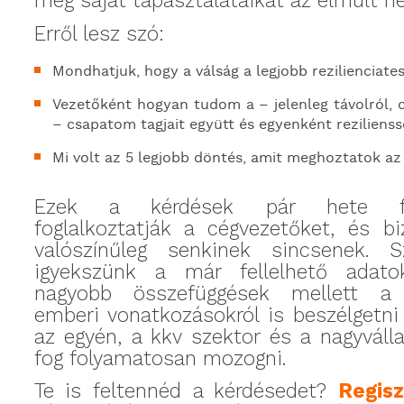
meg saját tapasztalataikat az elmúlt he
Erről lesz szó:
Mondhatjuk, hogy a válság a legjobb rezilienciate
Vezetőként hogyan tudom a – jelenleg távolról, 
– csapatom tagjait együtt és egyenként rezilienss
Mi volt az 5 legjobb döntés, amit meghoztatok az
Ezek a kérdések pár hete fo
foglalkoztatják a cégvezetőket, és bi
valószínűleg senkinek sincsenek. Sz
igyekszünk a már fellelhető adato
nagyobb összefüggések mellett a 
emberi vonatkozásokról is beszélgetn
az egyén, a kkv szektor és a nagyválla
fog folyamatosan mozogni.
Te is feltennéd a kérdésedet?
Regisz