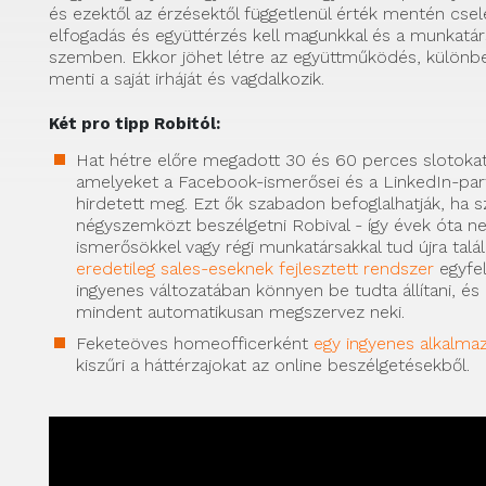
és ezektől az érzésektől függetlenül érték mentén cse
elfogadás és együttérzés kell magunkkal és a munkatár
szemben. Ekkor jöhet létre az együttműködés, különb
menti a saját irháját és vagdalkozik.
Két pro tipp Robitól:
Hat hétre előre megadott 30 és 60 perces slotokat
amelyeket a Facebook-ismerősei és a LinkedIn-par
hirdetett meg. Ezt ők szabadon befoglalhatják, ha 
négyszemközt beszélgetni Robival - így évek óta ne
ismerősökkel vagy régi munkatársakkal tud újra talál
eredetileg sales-eseknek fejlesztett rendszer
egyfel
ingyenes változatában könnyen be tudta állítani, és 
mindent automatikusan megszervez neki.
Feketeöves homeofficerként
egy ingyenes alkalma
kiszűri a háttérzajokat az online beszélgetésekből.