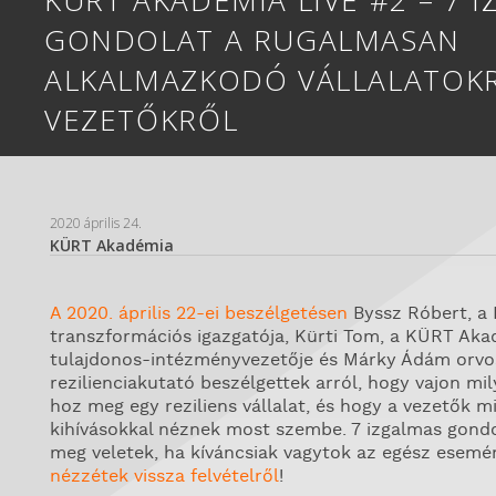
GONDOLAT A RUGALMASAN
ALKALMAZKODÓ VÁLLALATOKR
VEZETŐKRŐL
2020 április 24.
KÜRT Akadémia
A 2020. április 22-ei beszélgetésen
Byssz Róbert, a P
transzformációs igazgatója, Kürti Tom, a KÜRT Ak
tulajdonos-intézményvezetője és Márky Ádám orvo
rezilienciakutató beszélgettek arról, hogy vajon mi
hoz meg egy reziliens vállalat, és hogy a vezetők m
kihívásokkal néznek most szembe. 7 izgalmas gond
meg veletek, ha kíváncsiak vagytok az egész esemé
nézzétek vissza felvételről
!