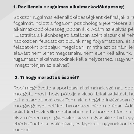
1. Reziliencia = rugalmas alkalmazkodóképesség
Sokszor rugalmas ellenállóképességként definiálják a re
fogalmát, holott a fogalom pszichológiai jelentésére a
alkalmazkodóképesség jobban illik. Ádám az elalvás pél
illusztrálta a különbséget: általában azért alszunk el n
napközben feladatokat oldunk meg folyamatosan, és az
feladatként próbáljuk megoldani, mintha azt csinálni le
elalvást nem lehet megcsinálni, nem ellen kell állnunk
rugalmasan alkalmazkodnak kell a helyzethez. Hagynunk
“megtörténjen az elalvás”.
2. Ti hogy maradtok észnél?
Robi megnövelte a sportolási alkalmainak számát, eddi
mozgott, most, hogy pótolja a kieső fizikai aktivitást, h
ezt a számot. Akárcsak Tom, aki a hegyi bringázásban él
mozgásigényét heti két-háromszor három órában. Ádá
sokat kertészkedik mostanában, a fix home office-os
hisz: minden nap ugyanakkor kezd, ugyanakkor tart eg
ebédszünetet a családjával, és igyekszik ugyanakkor be
munkát.