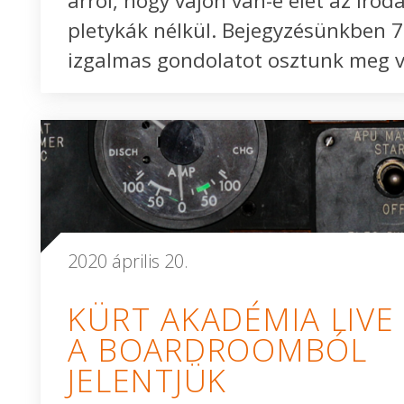
arról, hogy vajon van-e élet az iroda
pletykák nélkül. Bejegyzésünkben 7
izgalmas gondolatot osztunk meg v
2020 április 20.
KÜRT AKADÉMIA LIVE 
A BOARDROOMBÓL
JELENTJÜK