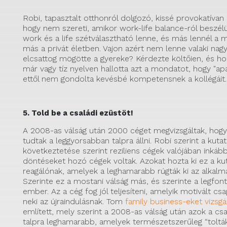
Robi, tapasztalt otthonról dolgozó, kissé provokatíva
hogy nem szereti, amikor work-life balance-ról beszél
work és a life szétválasztható lenne, és más lennél a 
más a privát életben. Vajon azért nem lenne valaki na
elcsattog mögötte a gyereke? Kérdezte költőien, és ho
már vagy tíz nyelven hallotta azt a mondatot, hogy "apa, 
ettől nem gondolta kevésbé kompetensnek a kollégáit.
5. Told be a családi ezüstöt!
A 2008-as válság után 2000 céget megvizsgáltak, hogy
tudtak a leggyorsabban talpra állni. Robi szerint a kuta
következtetése szerint reziliens cégek valójában inká
döntéseket hozó cégek voltak. Azokat hozta ki ez a kut
reagálónak, amelyek a leghamarabb rúgták ki az alkalma
Szerinte ez a mostani válság más, és szerinte a legfon
ember. Az a cég fog jól teljesíteni, amelyik motivált cs
neki az újraindulásnak. Tom
family business-eket vizsgá
említett, mely szerint a 2008-as válság után azok a csa
talpra leghamarabb, amelyek természetszerűleg “tolták