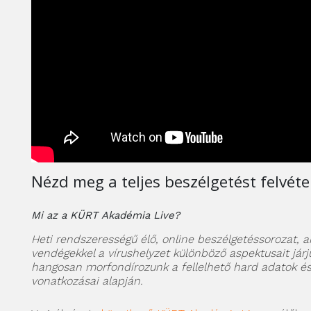
Nézd meg a teljes beszélgetést felvétel
Mi az a KÜRT Akadémia Live?
Heti rendszerességű élő, online beszélgetéssorozat, a
vendégekkel a vírushelyzet különböző aspektusait járju
hangosan morfondírozunk a fellelhető hard adatok és
vonatkozásai alapján.