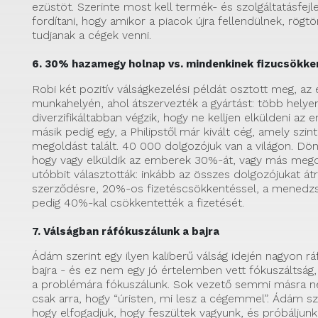
ezüstöt. Szerinte most kell termék- és szolgáltatásfejl
fordítani, hogy amikor a piacok újra fellendülnek, rögtö
tudjanak a cégek venni.
6. 30% hazamegy holnap vs. mindenkinek fizucsökke
Robi két pozitív válságkezelési példát osztott meg, az e
munkahelyén, ahol átszervezték a gyártást: több helye
diverzifikáltabban végzik, hogy ne kelljen elküldeni az 
másik pedig egy, a Philipstől már kivált cég, amely szi
megoldást talált. 40 000 dolgozójuk van a világon. Dönt
hogy vagy elküldik az emberek 30%-át, vagy más megol
utóbbit választották: inkább az összes dolgozójukat át
szerződésre, 20%-os fizetéscsökkentéssel, a mened
pedig 40%-kal csökkentették a fizetését.
7. Válságban ráfókuszálunk a bajra
Ádám szerint egy ilyen kaliberű válság idején nagyon r
bajra - és ez nem egy jó értelemben vett fókuszáltság
a problémára fókuszálunk. Sok vezető semmi másra ne
csak arra, hogy “úristen, mi lesz a cégemmel”. Ádám sz
hogy elfogadjuk, hogy feszültek vagyunk, és próbáljunk