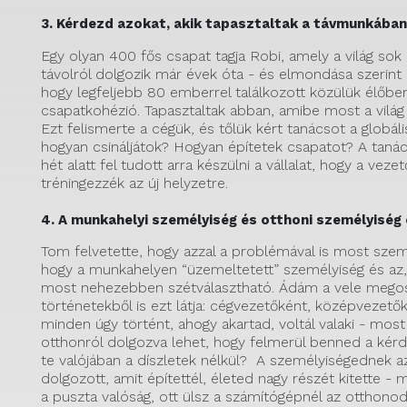
3. Kérdezd azokat, akik tapasztaltak a távmunkában
Egy olyan 400 fős csapat tagja Robi, amely a világ sok 
távolról dolgozik már évek óta - és elmondása szerint 
hogy legfeljebb 80 emberrel találkozott közülük élőben
csapatkohézió. Tapasztaltak abban, amibe most a világ h
Ezt felismerte a cégük, és tőlük kért tanácsot a globális
hogyan csináljátok? Hogyan építetek csapatot? A tanác
hét alatt fel tudott arra készülni a vállalat, hogy a vez
tréningezzék az új helyzetre.
4. A munkahelyi személyiség és otthoni személyiség
Tom felvetette, hogy azzal a problémával is most sze
hogy a munkahelyen “üzemeltetett” személyiség és az, 
most nehezebben szétválasztható. Ádám a vele megos
történetekből is ezt látja: cégvezetőként, középvezető
minden úgy történt, ahogy akartad, voltál valaki - most
otthonról dolgozva lehet, hogy felmerül benned a kérd
te valójában a díszletek nélkül? A személyiségednek az
dolgozott, amit építettél, életed nagy részét kitette -
a puszta valóság, ott ülsz a számítógépnél az otthono