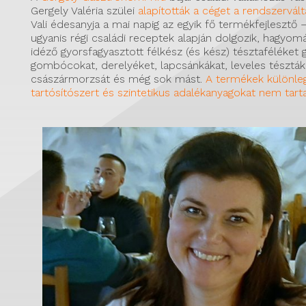
Gergely Valéria szülei
alapították a céget a rendszervál
Vali édesanyja a mai napig az egyik fő termékfejlesztő – 
ugyanis régi családi receptek alapján dolgozik, hagyomá
idéző gyorsfagyasztott félkész (és kész) tésztaféléket g
gombócokat, derelyéket, lapcsánkákat, leveles tészták
császármorzsát és még sok mást.
A termékek különle
tartósítószert és szintetikus adalékanyagokat nem tart