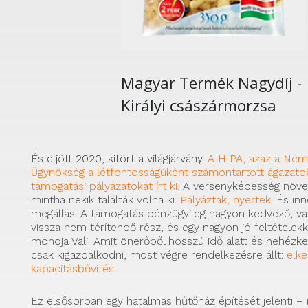
Magyar Termék Nagydíj -
Királyi császármorzsa
És
eljött 2020, kitört a világjárvány.
A HIPA, azaz a Nemz
Ügynökség a létfontosságúként számontartott ágazato
támogatási pályázatokat írt ki.
A versenyképesség növe
mintha nekik találták volna ki.
Pályáztak, nyertek.
És inn
megállás. A támogatás pénzügyileg nagyon kedvező, v
vissza nem térítendő rész, és egy nagyon jó feltételekke
mondja Vali. Amit önerőből hosszú idő alatt és nehézk
csak kigazdálkodni, most végre rendelkezésre állt:
elke
kapacitásbővítés.
Ez elsősorban egy hatalmas hűtőház építését jelenti – 