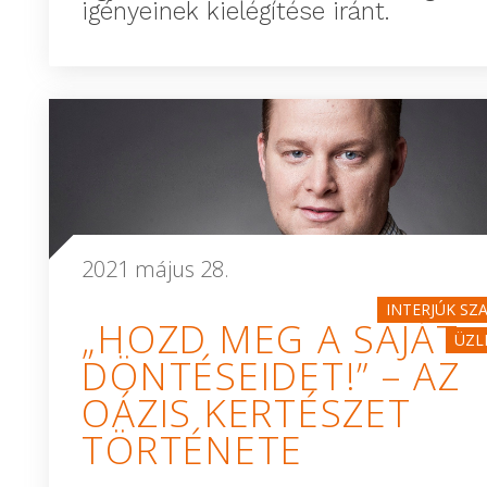
igényeinek kielégítése iránt.
2021 május 28.
INTERJÚK SZ
„HOZD MEG A SAJÁT
ÜZL
DÖNTÉSEIDET!” – AZ
OÁZIS KERTÉSZET
TÖRTÉNETE