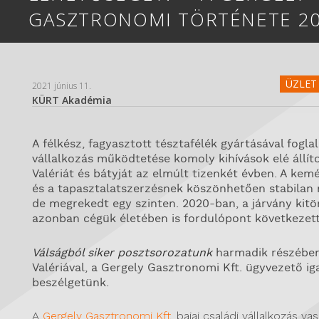
GASZTRONOMI TÖRTÉNETE 20
ÜZLET 
2021 június 11.
KÜRT Akadémia
A félkész, fagyasztott tésztafélék gyártásával fogla
vállalkozás működtetése komoly kihívások elé állít
Valériát és bátyját az elmúlt tizenkét évben. A k
és a tapasztalatszerzésnek köszönhetően stabilan
de megrekedt egy szinten. 2020-ban, a járvány kitö
azonban cégük életében is fordulópont következett
Válságból siker posztsorozatunk
harmadik részébe
Valériával, a Gergely Gasztronomi Kft. ügyvezető ig
beszélgetünk.
A
Gergely Gasztronomi Kft.
bajai családi vállalkozás vas