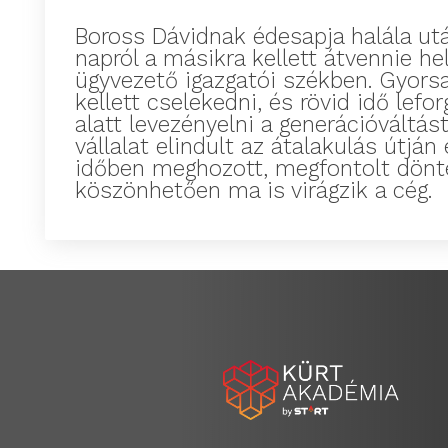
Boross Dávidnak édesapja halála utá
napról a másikra kellett átvennie he
ügyvezető igazgatói székben. Gyors
kellett cselekedni, és rövid idő lefo
alatt levezényelni a generációváltást
vállalat elindult az átalakulás útján
időben meghozott, megfontolt dön
köszönhetően ma is virágzik a cég.