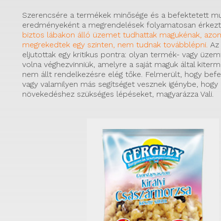
Szerencsére a termékek minősége és a befektetett m
eredményeként a megrendelések folyamatosan érkez
biztos lábakon álló üzemet tudhattak magukénak, azon
megrekedtek egy szinten, nem tudnak továbblépni.
Az
eljutottak egy kritikus pontra: olyan termék- vagy üzemf
volna véghezvinniük, amelyre a saját maguk által kiter
nem állt rendelkezésre elég tőke. Felmerült, hogy befe
vagy valamilyen más segítséget vesznek igénybe, hog
növekedéshez szükséges lépéseket, magyarázza Vali.