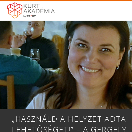
„HASZNÁLD A HELYZET ADTA
LEHETŐSÉGET!” – A GERGELY