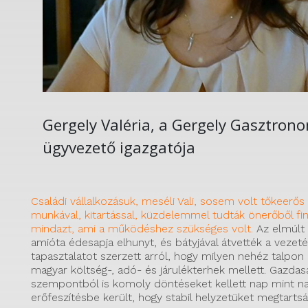
Gergely Valéria, a Gergely Gasztrono
ügyvezető igazgatója
Családi vállalkozásuk, meséli Vali, sosem volt tőkeerő
munkával, kitartással, küzdelemmel tudták önerőből fin
mindazt, ami a működéshez szükséges volt.
Az elmúlt 
amióta édesapja elhunyt, és bátyjával átvették a vezeté
tapasztalatot szerzett arról, hogy milyen nehéz talpon
magyar költség-, adó- és járulékterhek mellett. Gazdasá
szempontból is komoly döntéseket kellett nap mint n
erőfeszítésbe került, hogy stabil helyzetüket megtartsá