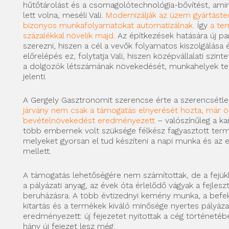
hűtőtárolást és a csomagolótechnológia-bővítést, ami
lett volna, meséli Vali.
Modernizálják az üzem gyártástec
bizonyos munkafolyamatokat automatizálnak.
Így
a te
százalékkal növelik majd.
Az építkezések hatására új pa
szerezni, hiszen a cél a vevők folyamatos kiszolgálása és
előrelépés ez, folytatja Vali, hiszen középvállalati szinte
a dolgozók létszámának növekedését, munkahelyek te
jelenti.
A Gergely Gasztronomit szerencse érte a szerencsétl
járvány nem csak a támogatás elnyerését hozta, már 
bevételnövekedést eredményezett
– valószínűleg a ka
több embernek volt szüksége félkész fagyasztott ter
melyeket gyorsan el tud készíteni a napi munka és az
mellett.
A támogatás lehetőségére nem számítottak, de a fejük
a pályázati anyag, az évek óta érlelődő vágyak a fejles
beruházásra. A több évtizednyi kemény munka, a befekt
kitartás és a termékek kiváló minősége nyertes pályáza
eredményezett: új fejezetet nyitottak a cég történetébe
hány új fejezet lesz még.