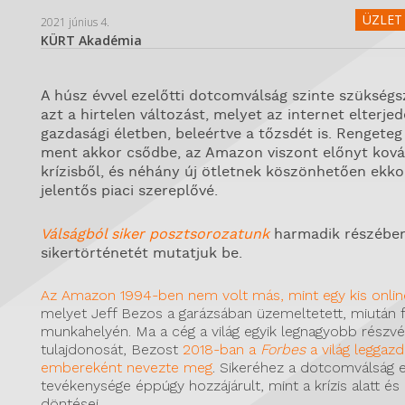
ÜZLET 
2021 június 4.
KÜRT Akadémia
A húsz évvel ezelőtti dotcomválság szinte szükség
azt a hirtelen változást, melyet az internet elterje
gazdasági életben, beleértve a tőzsdét is. Rengeteg
ment akkor csődbe, az Amazon viszont előnyt ková
krízisből, és néhány új ötletnek köszönhetően ekko
jelentős piaci szereplővé.
Válságból siker posztsorozatunk
harmadik részébe
sikertörténetét mutatjuk be.
Az Amazon 1994-ben nem volt más, mint egy kis onlin
melyet Jeff Bezos a garázsában üzemeltetett, miután 
munkahelyén. Ma a cég a világ egyik legnagyobb részvé
tulajdonosát, Bezost
2018-ban a
Forbes
a világ leggaz
embereként nevezte meg
. Sikeréhez a dotcomválság el
tevékenysége éppúgy hozzájárult, mint a krízis alatt és
döntései.