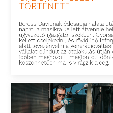
TÖRTÉNETE
Boross Dávidnak édesapja halála utá
napról a másikra kellett átvennie he
ügyvezető igazgatói székben. Gyors
kellett cselekedni, és rövid idő lefo
alatt levezényelni a generációváltást
vállalat elindult az átalakulás útján
időben meghozott, megfontolt dön
köszönhetően ma is virágzik a cég.