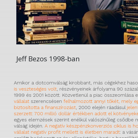
Jeff Bezos 1998-ban
Amikor a dotcomválság kirobbant, más cégekhez has
is veszteséges volt
, részvényeinek árfolyama 90 száza
1999 és 2001 között. Közvetlenül a piac összeomlása 
vállalat
szerencsésen
felhalmozott annyi tőkét, mely e
biztosította a finanszírozást
, 2000 elején ráadásul
jele
szerzett: 700 millió dollár értékben adott el kötvénye
egyes elemzések szerint enélkül valószínűleg csődbe 
válság idején.
A negatív készpénzkonverziós ciklus is ho
vállalat negatív profit mellett is életben maradt
: a vásá