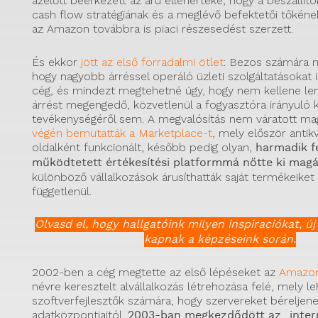
azelőtt beérkezett az áru ellenértéke, hogy a beszállítók
cash flow stratégiának és a meglévő befektetői tőkén
az Amazon továbbra is piaci részesedést szerzett.
És ekkor
jött az első forradalmi ötlet
: Bezos számára ny
hogy nagyobb árréssel operáló üzleti szolgáltatásokat i
cég, és mindezt megtehetné úgy, hogy nem kellene le
árrést megengedő, közvetlenül a fogyasztóra irányuló 
tevékenységéről sem. A megvalósítás nem váratott ma
végén bemutatták a Marketplace-t
, mely először anti
oldalként funkcionált, később pedig olyan,
harmadik fé
működtetett értékesítési platformmá nőtte ki magá
különböző vállalkozások árusíthatták saját termékeiket 
függetlenül.
Olvasd el, hogy hallgatóink milyen inspiraciókat, új
kapnak a képzéseink során.
2002-ben a cég megtette az első lépéseket az
Amazon
névre keresztelt alvállalkozás létrehozása felé, mely le
szoftverfejlesztők számára, hogy szervereket bérelje
adatközpontjaitól.
2003-ban megkezdődött az „inter