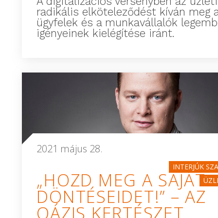
A digitalizációs versenyben az üzleti
radikális elköteleződést kíván meg 
ügyfelek és a munkavállalók legemb
igényeinek kielégítése iránt.
2021 május 28.
INTERJÚK SZ
„HOZD MEG A SAJÁT
ÜZL
DÖNTÉSEIDET!” – AZ
OÁZIS KERTÉSZET