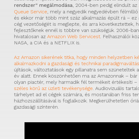
rendszer” megálmodása
, 2004-ben pedig elindult az
Queue Service
, mely a negyedik negyedévben félmillió 
és ekkor már több mint száz alkalmazás épült rá – ez a
cég vezetőségét is meglepte, és arra következtettek, 
fejlesztőknek ennél is többre van szükségük. 2006-ban 
hivatalosan az
Amazon Web Servicest
. Felhasználói kö
NASA, a CIA és a NETFLIX is.
Az Amazon sikerének titka, hogy minden helyzetben ké
alkalmazkodni a gazdasági és technikai paradigmavált
újítások, változtatások egy pillanatra sem szüneteltek 
év alatt. Ennek köszönhetően ma az Amazonnak – bár t
olyan piactér, mely harmadik fél termékeit értékesíti – 
széles körű az üzleti tevékenysége
. Audiovizuális tarta
tárhelyet ad el cégek számára, és mostanában friss t
házhozszállításával is foglalkozik. Megkerülhetetlen óriá
gazdasági színterén.