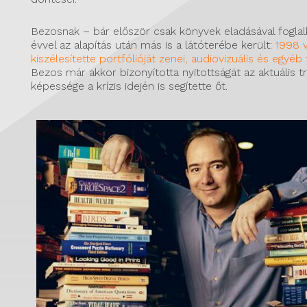
Bezosnak – bár először csak könyvek eladásával fogla
évvel az alapítás után más is a látóterébe került:
1998 
kiszélesítette portfólióját zenei, audiovizuális és egyé
Bezos már akkor bizonyította nyitottságát az aktuális t
képessége a krízis idején is segítette őt.