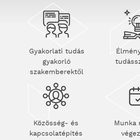
Gyakorlati tudás
Élmény
gyakorló
tudáss
szakemberektől
Közösség- és
Munka 
kapcsolatépítés
vége