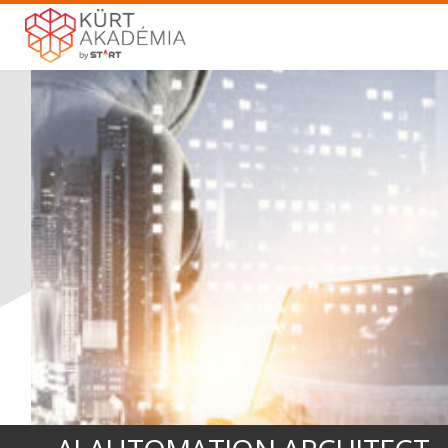
ALKALMAZOTT AGENTIC AI
A CHATGPT-N TÚL: ÉPÍTS OLYAN AI RENDSZ