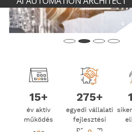
AMELYEK NEM CSAK BESZÉLNEK, HANEM C
15+
275+
év aktív
egyedi vállalati
sike
működés
fejlesztési
el
program