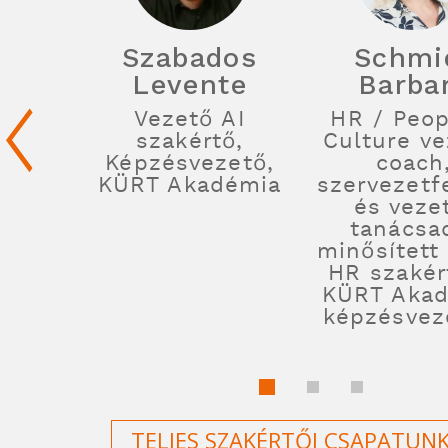
Szabados
Schmi
Levente
Barba
Vezető AI
HR / Peop
szakértő,
Culture ve
Képzésvezető,
coach
KÜRT Akadémia
szervezetfe
és veze
tanácsa
minősített 
HR szakér
KÜRT Aka
képzésvez
TELJES SZAKÉRTŐI CSAPATUN