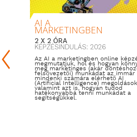
AI A
MARKETINGBEN
2 X 2 ÓRA
KÉPZÉSINDULÁS: 2026
Az AI a marketingben online képz
megmutatjuk, hol és hogyan könny
meg marketinges (akár döntéshozó
felsővezetői) munkádat az immár
mindenki számára elérhető AI
(Artificial Intelligence) megoldások
valamint azt is, hogyan tudod
hatékonyabbá tenni munkádat a
segítségükkel.