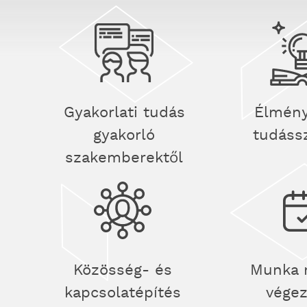
Gyakorlati tudás
Élmény
gyakorló
tudáss
szakemberektől
Közösség- és
Munka 
kapcsolatépítés
vége