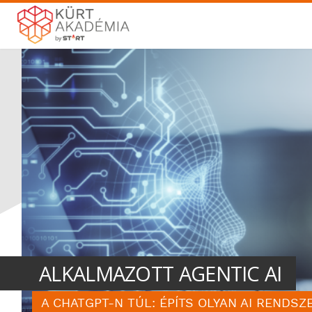
ALKALMAZOTT AGENTIC AI
A CHATGPT-N TÚL: ÉPÍTS OLYAN AI RENDSZ