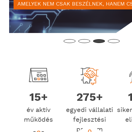
AMELYEK NEM CSAK BESZÉLNEK, HANEM C
15+
275+
év aktív
egyedi vállalati
sike
működés
fejlesztési
el
program