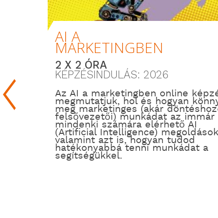
AI A
MARKETINGBEN
2 X 2 ÓRA
KÉPZÉSINDULÁS: 2026
Az AI a marketingben online képz
megmutatjuk, hol és hogyan könny
meg marketinges (akár döntéshozó
felsővezetői) munkádat az immár
mindenki számára elérhető AI
(Artificial Intelligence) megoldások
valamint azt is, hogyan tudod
hatékonyabbá tenni munkádat a
segítségükkel.