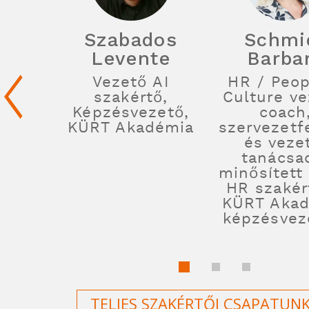
Szabados
Schmi
Levente
Barba
Vezető AI
HR / Peop
szakértő,
Culture ve
Képzésvezető,
coach
KÜRT Akadémia
szervezetfe
és veze
tanácsa
minősített 
HR szakér
KÜRT Aka
képzésvez
TELJES SZAKÉRTŐI CSAPATUN