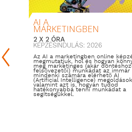
AI A
MARKETINGBEN
2 X 2 ÓRA
KÉPZÉSINDULÁS: 2026
Az AI a marketingben online képz
megmutatjuk, hol és hogyan könny
meg marketinges (akár döntéshozó
felsővezetői) munkádat az immár
mindenki számára elérhető AI
(Artificial Intelligence) megoldások
valamint azt is, hogyan tudod
hatékonyabbá tenni munkádat a
segítségükkel.