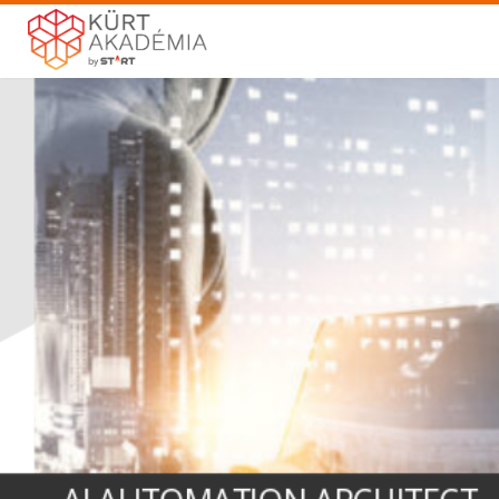
ALKALMAZOTT AGENTIC AI
A CHATGPT-N TÚL: ÉPÍTS OLYAN AI RENDSZ