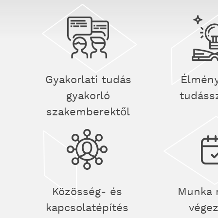
Gyakorlati tudás
Élmény
gyakorló
tudáss
szakemberektől
Közösség- és
Munka 
kapcsolatépítés
vége