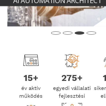
AMELYEK NEM CSAK BESZÉLNEK, HANEM C
15+
275+
év aktív
egyedi vállalati
sike
működés
fejlesztési
el
program