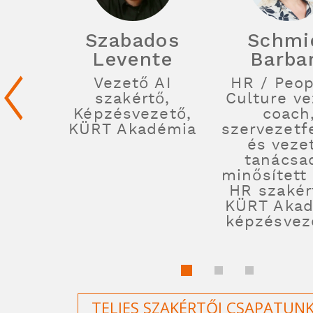
Szabados
Schmi
Levente
Barba
Vezető AI
HR / Peop
szakértő,
Culture ve
Képzésvezető,
coach
KÜRT Akadémia
szervezetfe
és veze
tanácsa
minősített 
HR szakér
KÜRT Aka
képzésvez
TELJES SZAKÉRTŐI CSAPATUN