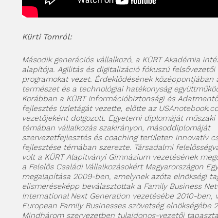
Kürti Tomról:
Második generációs vállalkozó, a KÜRT Akadémia int
alapítója. Agilitás és digitalizáció fókuszú felsővezetői 
programokat vezet. Érdeklődésének középpontjában 
természet és a technológiai hatékonyság együttműköd
Korábban a KÜRT Információbiztonsági és Adatmentő 
fejlesztés üzletágát vezette, előtte az USAnotebook.c
vezetőjeként dolgozott. Egyetemi diplomáját műsza
témában vállalkozás szakirányon, másoddiplomáját
szervezetfejlesztés és coaching területen innovatív c
fejlesztése témában szerezte. Társadalmi felelősségv
volt a KÜRT Alapítványi Gimnázium vezetésének megúj
a Felelős Családi Vállalkozásokért Magyarországon Eg
megalapítása 2009-ben, amelynek azóta elnökségi ta
elismeréseképp beválasztottak a Family Business Ne
International Next Generation vezetésébe 2010-ben, 
European Family Businesses szövetség elnökségébe 2
Mindhárom szervezetben tulajdonos-vezetői tapaszta