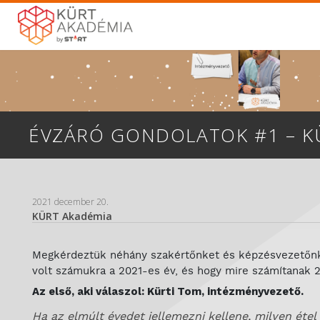
ÉVZÁRÓ GONDOLATOK #1 – K
2021 december 20.
KÜRT Akadémia
Megkérdeztük néhány szakértőnket és képzésvezetőnk
volt számukra a 2021-es év, és hogy mire számítanak 
Az első, aki válaszol: Kürti Tom, intézményvezető.
Ha az elmúlt évedet jellemezni kellene, milyen étel