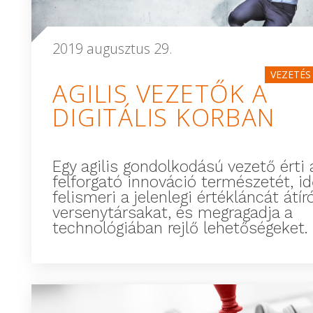
2019 augusztus 29.
VEZETÉS
AGILIS VEZETŐK A
DIGITÁLIS KORBAN
Egy agilis gondolkodású vezető érti 
felforgató innováció természetét, i
felismeri a jelenlegi értékláncát átír
versenytársakat, és megragadja a
technológiában rejlő lehetőségeket.