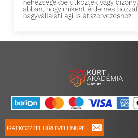
nehézségekbe ütköztek vagy bizony
abban, hogy miként érdemes hozzáf
nagyvállalati agilis átszervezéshez.
IRATKOZZ FEL HÍRLEVELÜNKRE!