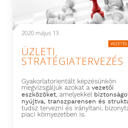
2020 május 13.
VEZETÉS
ÜZLETI
STRATÉGIATERVEZÉS
Gyakorlatorientált képzésünkön
megvizsgáljuk azokat a
vezetői
eszközöket
, amelyekkel
biztonságo
nyújtva, transzparensen és strukt
tudsz tervezni és irányítani, bizonyt
piaci környezetben is.