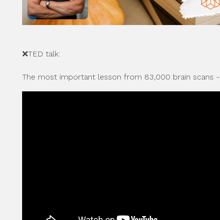
❌TED talk:
The most important lesson from 83,000 brain scans 