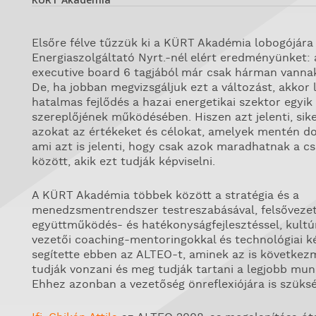
Elsőre félve tűzzük ki a KÜRT Akadémia lobogójára
Energiaszolgáltató Nyrt.-nél elért eredményünket: 
executive board 6 tagjából már csak hárman vanna
De, ha jobban megvizsgáljuk ezt a változást, akkor 
hatalmas fejlődés a hazai energetikai szektor egyi
szereplőjének működésében. Hiszen azt jelenti, sike
azokat az értékeket és célokat, amelyek mentén do
ami azt is jelenti, hogy csak azok maradhatnak a c
között, akik ezt tudják képviselni.
A KÜRT Akadémia többek között a stratégia és a
menedzsmentrendszer
testreszabásával
, felsőveze
együttműködés- és hatékonyságfejlesztéssel, kultú
vezetői
coaching
-mentoringokkal és technológiai k
segítette ebben az ALTEO-t, aminek az is következ
tudják vonzani és meg tudják tartani a legjobb mun
Ehhez azonban a vezetőség önreflexiójára is szüksé