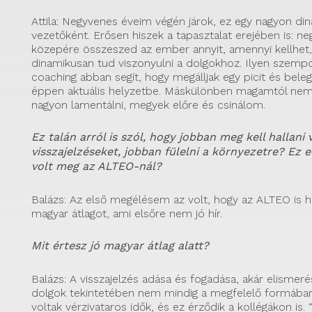
Attila: Negyvenes éveim végén járok, ez egy nagyon di
vezetőként. Erősen hiszek a tapasztalat erejében is: n
közepére összeszed az ember annyit, amennyi kellhet
dinamikusan tud viszonyulni a dolgokhoz. Ilyen szemp
coaching abban segít, hogy megálljak egy picit és bele
éppen aktuális helyzetbe. Máskülönben magamtól ne
nagyon lamentálni, megyek előre és csinálom.
Ez talán arról is szól, hogy jobban meg kell hallani
visszajelzéseket, jobban fülelni a környezetre? Ez 
volt meg az ALTEO-nál?
Balázs: Az első megélésem az volt, hogy az ALTEO is h
magyar átlagot, ami elsőre nem jó hír.
Mit értesz jó magyar átlag alatt?
Balázs: A visszajelzés adása és fogadása, akár elismeré
dolgok tekintetében nem mindig a megfelelő formában 
voltak vérzivataros idők, és ez érződik a kollégákon is