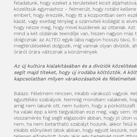
feladatunk, hogy ezeket a területeket kicsit átjárhatóvá
közelítsük egymáshoz – felmerült, hogy rotálni kellen
embert, hogy érezzék, hogy itt a központban sem eszik
kását, vagy esetleg tényleg a számviteli kollégát is elvi
hogy nézze meg, hogy mivel küzdenek az ottaniak. Azt
mind a két oldalnak teendője van, hiszen nagyon más 
dolgoznak: az ALTEO egyik lába nagyon hosszú távú, 5
megtérülésekkel dolgozik, míg vannak olyan divíziók, ah
óráról órára változnak a körülmények.
Az új kultúra kialakításában és a divíziók közelítésé
segít majd titeket, hogy új irodába költöztök. A köl
kapcsolatban milyen várakozásaitok és félelmeitek
Balázs: Félelmem nincsen, inkább várakozó vagyok. Kel
együttélési szabályok. Nemrég mondtam valakinek, hog
amíg nem lakunk ott, nem tudom, hogy a pörköltszaft
ha valaki épp a kinti tárgyalóban eszi meg, vagy sem. Itt
visszamérés fog segít eligazodni abban, hogy jó úton 
nem, ha nem betartható szabályt hozunk, akkor felül kel
inkább előnyöket látok abban, hogy együtt leszünk, no
teljesen elfogadott, hogy akár egy betegség miatt ittho