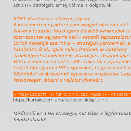
azt a HR stratégiát, amelyből ma is dolgozunk.
KÜRT Akadémia szakértői jegyzet:
A közismerten nyaktörő sebességgel változó üzleti 
kurrens tudásért folyó egyre élesebb versenyben a
szervezetnek egyszerre kell – vezetői tapasztalatu
Ulrich modellje szerint is – stratégiai partnernek, a
katalizátorának, agilis működtetőnek és hatékony
érdekegyeztetőnek lennie. Stratégia-, Technológia-,
Változásmenedzsment és HR szakértői csapatainkka
tudjuk támogatni a HR csapatokat, hogy ezeknek a
különböző elvárásoknak egyszerre megfelelve tudj
felelősséget vállalni a vállalat sikeréért.
A megváltozott HR funkciókról szól Agilis HR képzésü
https://kurtakademia.hu/kepzeseink/agilis-hr/
Miről szól ez a HR stratégia, mit látsz a legfontosa
feladatoknak?