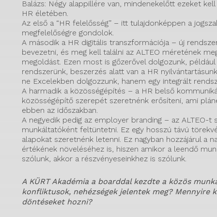
Balázs: Négy alappillére van, mindenekelőtt ezeket kell 
HR életében.
Az első a “HR felelősség” – itt tulajdonképpen a jogsza
megfelelőségre gondolok.
A második a HR digitális transzformációja – új rendszer
bevezetni, és meg kell találni az ALTEO méretének meg
megoldást. Ezen most is gőzerővel dolgozunk, például l
rendszerünk, beszerzés alatt van a HR nyilvántartásunk
ne Excelekben dolgozzunk, hanem egy integrált rends
A harmadik a közösségépítés – a HR belső kommuniká
közösségépítő szerepét szeretnénk erősíteni, ami plán
ebben az időszakban.
A negyedik pedig az employer branding – az ALTEO-t 
munkáltatóként feltüntetni. Ez egy hosszú távú törekvé
alapokat szeretnénk letenni. Ez nagyban hozzájárul a n
értékének növeléséhez is, hiszen amikor a leendő mun
szólunk, akkor a részvényeseinkhez is szólunk.
A KÜRT Akadémia a boarddal kezdte a közös munká
konfliktusok, nehézségek jelentek meg? Mennyire k
döntéseket hozni?