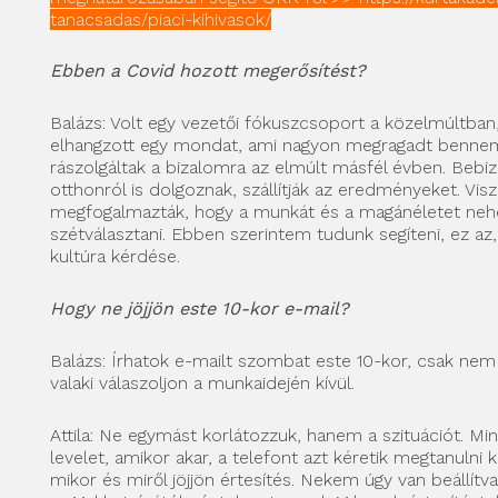
tanacsadas/piaci-kihivasok/
Ebben a Covid hozott megerősítést?
Balázs: Volt egy vezetői fókuszcsoport a közelmúltba
elhangzott egy mondat, ami nagyon megragadt bennem
rászolgáltak a bizalomra az elmúlt másfél évben. Bebiz
otthonról is dolgoznak, szállítják az eredményeket. Visz
megfogalmazták, hogy a munkát és a magánéletet ne
szétválasztani. Ebben szerintem tudunk segíteni, ez az, 
kultúra kérdése.
Hogy ne jöjjön este 10-kor e-mail?
Balázs: Írhatok e-mailt szombat este 10-kor, csak nem
valaki válaszoljon a munkaidején kívül.
Attila: Ne egymást korlátozzuk, hanem a szituációt. Min
levelet, amikor akar, a telefont azt kéretik megtanulni 
mikor és miről jöjjön értesítés. Nekem úgy van beállítv