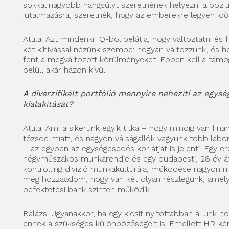
sokkal nagyobb hangsúlyt szeretnének helyezni a pozití
jutalmazásra, szeretnék, hogy az emberekre legyen idő
Attila: Azt mindenki IQ-ból belátja, hogy változtatni és f
két kihívással nézünk szembe: hogyan változzunk, és h
fent a megváltozott körülményeket. Ebben kell a támo
belül, akár házon kívül.
A diverzifikált portfólió mennyire nehezíti az egysé
kialakítását?
Attila: Ami a sikerünk egyik titka – hogy mindig van fin
tőzsde miatt, és nagyon válságállók vagyunk több lábon 
– az egyben az egységesedés korlátját is jelenti. Egy 
négyműszakos munkarendje és egy budapesti, 28 év át
kontrolling divízió munkakultúrája, működése nagyon m
még hozzáadom, hogy van két olyan részlegünk, amel
befektetési bank szinten működik.
Balázs: Ugyanakkor, ha egy kicsit nyitottabban állunk hoz
ennek a szükséges különbözőségeit is. Emellett HR-kén