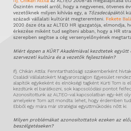
Ifj. Chikán Attila
az ALTEO 2008-as megalapítása óta 
Őszintén mesél arról, hogy a negyvenes, ötvenes év
vezetőknek milyen kihívás egy, a
Tőzsdecápák
tól k
századi vállalati kultúrát megteremteni.
Fekete Bal
2020 ősze óta az ALTEO HR igazgatója, elmondja, h
érkezése miként tud segíteni abban, hogy a HR stra
szerepben segítse a cég versenyelőnyének megtart
Miért éppen a KÜRT Akadémiával kezdtetek együtt 
szervezeti kultúra és a vezetők fejlesztésén?
ifj. Chikán Attila: Fenntarthatósági szakemberként hívt
Családi Vállalatokért Magyarországon Egyesület rendez
alapítók egyikeként és elnökségi tagként Kürti Tom is el
kezdtünk el barátkozni, sok kapcsolódási pontot felfe
Azonosítottunk az ALTEO-val kapcsolatban egy-két ol
amelyekre Tom azt mondta: lehet, hogy érdemben tudn
Ebből egy mára már stratégiai együttműködés nőtt ki.
Milyen problémákat azonosítottatok ezeken az elő
beszélgetéseken?