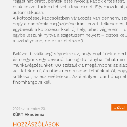
reggel hat órától péntek este nyolcig kapok értesítést,
csak kézzel tudom lehívni a leveleimet. Egy mozdulat, 
automatikusan.
A költözéssel kapcsolatban várakozás van bennem, sz
hogy a pandémia megszűnése iránt érzett lelkesedés, 
egybeesik a költözésünkkel. Új hely, lehet végre élni. 
egybe leszünk nyitva a szigetüzem helyett – biztos kel
a szabályokon, de ez az életszerű.
Balázs: Itt válik segítségünkre az, hogy enyhítünk a pe
és megyünk egy bevonó, támogató irányba. Tehát nem k
munkavégzésünket 100 százalékra megálmodni: az alap
kell lefektetni, és utána nem szabad félnünk attól, hog
kritikákat, az észrevételeket. Az élet ilyen: pár hónap el
finomhangolni kell.
ÜZLET 
2021 szeptember 20.
KÜRT Akadémia
HOZZÁSZÓLÁSOK