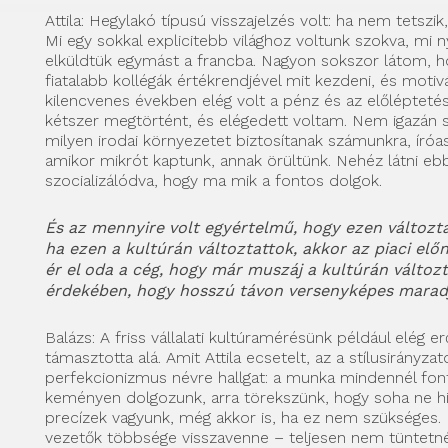
Attila: Hegylakó típusú visszajelzés volt: ha nem tetszik,
Mi egy sokkal explicitebb világhoz voltunk szokva, mi 
elküldtük egymást a francba. Nagyon sokszor látom, ho
fiatalabb kollégák értékrendjével mit kezdeni, és motivá
kilencvenes években elég volt a pénz és az előlépteté
kétszer megtörtént, és elégedett voltam. Nem igazán 
milyen irodai környezetet biztosítanak számunkra, íróas
amikor mikrót kaptunk, annak örültünk. Nehéz látni eb
szocializálódva, hogy ma mik a fontos dolgok.
És az mennyire volt egyértelmű, hogy ezen változtat
ha ezen a kultúrán változtattok, akkor az piaci előn
ér el oda a cég, hogy már muszáj a kultúrán változ
érdekében, hogy hosszú távon versenyképes marad
Balázs: A friss vállalati kultúramérésünk például elég e
támasztotta alá. Amit Attila ecsetelt, az a stílusirányzat
perfekcionizmus névre hallgat: a munka mindennél fon
keményen dolgozunk, arra törekszünk, hogy soha ne h
precízek vagyunk, még akkor is, ha ez nem szükséges. 
vezetők többsége visszavenne – teljesen nem tüntetné