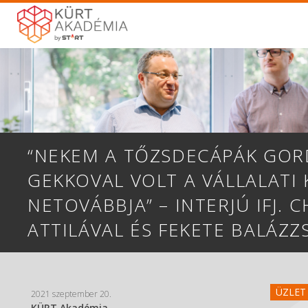
“NEKEM A TŐZSDECÁPÁK GO
GEKKOVAL VOLT A VÁLLALATI
NETOVÁBBJA” – INTERJÚ IFJ. 
ATTILÁVAL ÉS FEKETE BALÁZZ
ÜZLET 
2021 szeptember 20.
KÜRT Akadémia