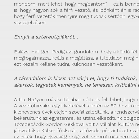
mondom, mert lehet, hogy megbántom” – ez is benne
is, hogy nagyon sok a férfi vezető, és időnként én is 
hogy férfi vezetők mennyire meg tudnak sértődni egy-
visszajelzésen.
Ennyit a sztereotípiákról…
Balázs: Hát igen. Pedig azt gondolom, hogy a küldő fél i
megfogalmazza, reális a meglátása, a túloldalon meg hi
ezt kezelni kellene tudni, különösen vezetőként.
A társadalom is kicsit azt várja el, hogy ti tudjátok,
akartok, legyetek kemények, ne lehessen kritizálni 
Attila: Nagyon más kultúrában nőttünk fel, lehet, hogy 
A vezetőtársaim egy kivételével szintén az 50-hez köze
kilencvenes évek elején szocializálódtunk, a rendszervá
bekerültünk az egyetemre, és utána elkezdtünk dolgo
Tőzsdecápák Gordon Gekkoval volt a vállalati kultúra n
játszották a Külker főiskolán, a tőzsde-pénzintézet sza
az érték, hogy éjszakáig dolgozol, semmi más nem szá