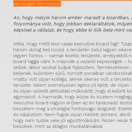
keszsegek-felmerese/
Az, hogy melyik három ember maradt a boardban, 
folyománya volt, hogy jobban deklaráltátok, milyen
képvisel a vállalat, és hogy ebbe ki illik bele mint v
Attila: Hogy mitől lesz valaki executive board tag? Tul
három dolog kell hozzá: a területén belül legyen sikeres
legyen fontos – vannak kisebb területek, amelyekből 
board taggá válni. A második a vezetői képességek – 
skillek, akkor azokat tudjuk fejleszteni. Természetesen 
kellenek, különben sűrű, tömött sorokban vándorolna
miatta. Volt olyan kolléga, akinek sikeres volt a területe
területe, velem személyesen egész jól kijött, de olyan 
és olyan vezetői attitűddel működött, hogy el kellett 
egymástól. A harmadik, hogy közte és köztem meglegy
executive board nagyon erősen az én tanácsadó testül
beszélem meg a stratégiai fontosságú dolgokat. Ezek
én választom. Nem fogok olyan mellett dönteni, akiről
hogy nem tudok vele jól együttműködni, hiszen velük 1
beszélek, mint az átlagos munkatársakkal.