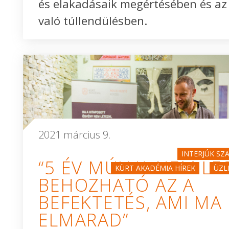
és elakadásaik megértésében és az
való túllendülésben.
2021 március 9.
INTERJÚK SZ
“5 ÉV MÚLVA NEM LE
KÜRT AKADÉMIA HÍREK
ÜZL
BEHOZHATÓ AZ A
BEFEKTETÉS, AMI MA
ELMARAD”