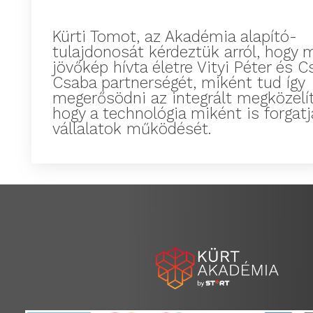
Kürti Tomot, az Akadémia alapító-
tulajdonosát kérdeztük arról, hogy 
jövőkép hívta életre Vityi Péter és C
Csaba partnerségét, miként tud így
megerősödni az integrált megközelít
hogy a technológia miként is forgatja
vállalatok működését.