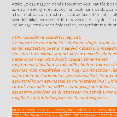
Attila: Ez egy nagyon nehéz folyamat volt: hat fős boa
az első meetingre, és abból már csak hárman dolgoznak 
a board abban a formában, azzal az összetétellel, azok
szándékokkal nem működött, hozzá kellett nyúlni. De 
idő az együttműködés fejlesztése, megerősített a dön
KÜRT Akadémia szakértői jegyzet:
Az executive boarddal két lépésben dolgoztunk. Az
során segítettük őket a meglévő nézetkülönbségek,
felszínre hozásában, konstruktív átbeszélésében és
hatékonyan együttműködő csapat élményének
megtapasztalásában. A második alkalom fókusza 
egymás jobb megértése volt, hogy pontosabban lás
saját működési stílusukat, preferenciáikat, könnye
együttműködni egymással és munkatársaikkal. Ehhe
tudtuk használni az MBTI személyiség-kérdőívet is
egyszerre precízen és élvezetesen mutat rá a min
meglévő különbözőségekre és hasonlóságokra.
Ismerd meg vezetői készségeket felmérő tanácsadásu
https://kurtakademia.hu/vallalati-tanacsadas/vezetesi-k