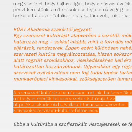
meg viselje el, hogy hajtasz. Igaz, hogy a húszas éveink
pénzt kerestünk, amit mások esetleg életük végéig se
be kellett áldozni. Totálisan más kultúra volt, mint ma.
KÜRT Akadémia szakértői jegyzet:
Egy szervezet kultúráját alapvetően a vezetők mű
határozza meg – sokkal inkább, mint a formális mű
eljárások, rendszerek. Éppen ezért különösen nehéz
szervezeti kultúra megváltoztatása, hiszen sokszo
alatt rögzült szokásokhoz, viselkedésekhez kell érz
határozottan hozzányúlnunk. Ugyanakkor egy rögzü
szervezet nyilvánvalóan nem fog tudni lépést tartan
munkaerőpiaci kihívásokkal, szükségszerűen lemar
A szervezeti kultúrára hatni akkor tudunk, ha ismerjük 
mi hogyan mérjük fel szervezetek kultúráját! >>
https://kurtakademia.hu/vallalati-tanacsadas/vezetesi-
kihivasok/szervezeti-kultura-felmerese/
Ebbe a kultúrába a szofisztikált visszajelzések se f