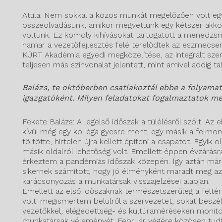
Attila: Nem sokkal a közös munkát megelőzően volt e
összeolvadásunk, amikor megvettünk egy kétszer akko
voltunk. Ez komoly kihívásokat tartogatott a menedzs
hamar a vezetőfejlesztés felé terelődtek az eszmecse
KÜRT Akadémia egyedi megközelítése, az integrált sze
teljesen más színvonalat jelentett, mint amivel addig ta
Balázs, te októberben csatlakoztál ebbe a folyama
igazgatóként. Milyen feladatokat fogalmaztatok me
Fekete Balázs: A legelső időszak a túlélésről szólt. Az
kívül még egy kolléga gyesre ment, egy másik a felmond
töltötte, hirtelen újra kellett építeni a csapatot. Egyik 
másik oldalról lehetőség volt. Emellett éppen évzárás
érkeztem a pandémiás időszak közepén. Így aztán már 
sikernek számított, hogy jó élményként maradt meg az
karácsonyozás a munkatársak visszajelzései alapján.
Emellett az első időszaknak természetszerűleg a felté
volt: megismertem belülről a szervezetet, sokat beszé
vezetőkkel, elégedettség- és kultúraméréseken monito
munkatársak véleményét. Február végére közösen tudt