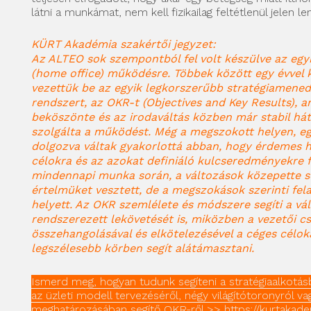
látni a munkámat, nem kell fizikailag feltétlenül jelen len
KÜRT Akadémia szakértői jegyzet:
Az ALTEO sok szempontból fel volt készülve az egy
(home office) működésre. Többek között egy évvel
vezettük be az egyik legkorszerűbb stratégiamene
rendszert, az OKR-t (Objectives and Key Results), a
beköszönte és az irodaváltás közben már stabil há
szolgálta a működést. Még a megszokott helyen, e
dolgozva váltak gyakorlottá abban, hogy érdemes 
célokra és az azokat definiáló kulcseredményekre f
mindennapi munka során, a változások közepette 
értelmüket vesztett, de a megszokások szerinti fel
helyett. Az OKR szemlélete és módszere segíti a vá
rendszerezett lekövetését is, miközben a vezetői c
összehangolásával és elkötelezésével a céges célok
legszélesebb körben segít alátámasztani.
Ismerd meg, hogyan tudunk segíteni a stratégiaalkotás
az üzleti modell tervezéséről, négy világítótoronyról va
meghatározásában segítő OKR-ről >> https://kurtakademi