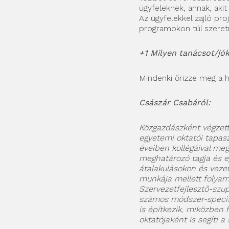
ügyfeleknek, annak, akit
Az ügyfelekkel zajló pr
programokon túl szeret
+1 Milyen tanácsot/jó
Mindenki őrizze meg a 
Császár Csabáról:
Közgazdászként végzett
egyetemi oktatói tapasz
éveiben kollégáival meg
meghatározó tagja és egy
átalakulásokon és veze
munkája mellett folyam
Szervezetfejlesztő-szu
számos módszer-specif
is építkezik, miközben
oktatójaként is segíti 