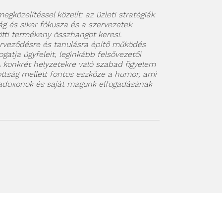
gközelítéssel közelít: az üzleti stratégiák
g és siker fókusza és a szervezetek
tti termékeny összhangot keresi.
rveződésre és tanulásra építő működés
tja ügyfeleit, leginkább felsővezetői
 konkrét helyzetekre való szabad figyelem
tság mellett fontos eszköze a humor, ami
radoxonok és saját magunk elfogadásának