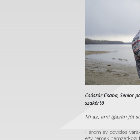
Császár Csaba, Senior pa
szakértő
Mi az, ami igazán jól 
Három év covidos várak
egy remek nemzetközi fe