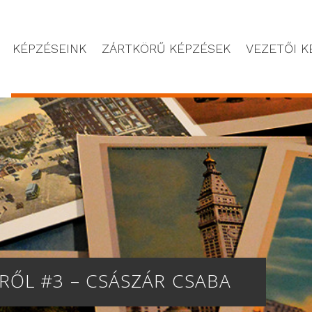
KÉPZÉSEINK
ZÁRTKÖRŰ KÉPZÉSEK
VEZETŐI K
ŐL #3 – CSÁSZÁR CSABA