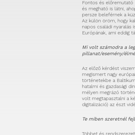
Fontos és előremutató d
és megható is látni, aho
persze beleférnek a kü
Az külön öröm, hogy kal
napos családi nyaralás 
Európának, ami eddig tá
Mi volt számodra a l
pillanat/esemény/élm
Az előző kérdést viszem
megismert nagy európai 
történetekbe a Baltikum
hatalmi és gazdasági di
mélyen megrázó történ
volt megtapasztalni a ké
digitalizáció) az észt vi
Te miben szeretnél fe
Többet és rendszerezet