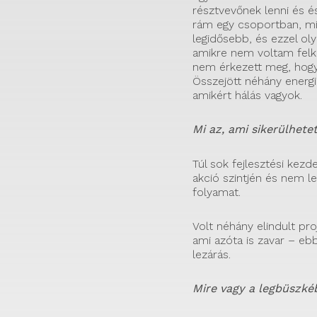
résztvevőnek lenni és 
rám egy csoportban, mi
legidősebb, és ezzel ol
amikre nem voltam felké
nem érkezett meg, hog
Összejött néhány energiz
amikért hálás vagyok.
Mi az, ami sikerülhetet
Túl sok fejlesztési kez
akció szintjén és nem l
folyamat.
Volt néhány elindult proj
ami azóta is zavar – ebb
lezárás.
Mire vagy a legbüszké