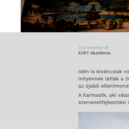
2022 december 28.
KÜRT Akadémia
Idén is kíváncsiak v
milyennek látták a 2
az újabb ellentmond
A harmadik, aki vála
szervezetfejlesztés