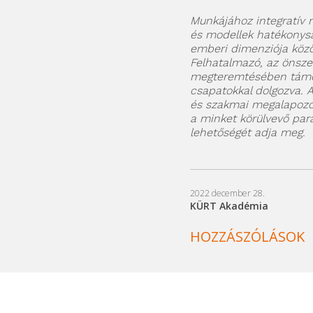
Munkájához integratív me
és modellek hatékonysá
emberi dimenziója közö
Felhatalmazó, az önsze
megteremtésében támoga
csapatokkal dolgozva. A
és szakmai megalapozot
a minket körülvevő pa
lehetőségét adja meg.
2022 december 28.
KÜRT Akadémia
HOZZÁSZÓLÁSOK