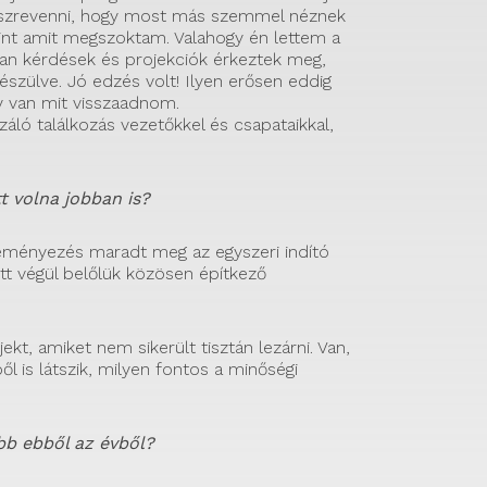
észrevenni, hogy most más szemmel néznek
nt amit megszoktam. Valahogy én lettem a
yan kérdések és projekciók érkeztek meg,
szülve. Jó edzés volt! Ilyen erősen eddig
y van mit visszaadnom.
áló találkozás vezetőkkel és csapataikkal,
t volna jobban is?
deményezés maradt meg az egyszeri indító
ett végül belőlük közösen építkező
ekt, amiket nem sikerült tisztán lezárni. Van,
ől is látszik, milyen fontos a minőségi
bb ebből az évből?