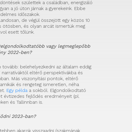
öntések születtek a családban, energizáló
gyan a jó úton járnak a gyerekeink. Ebbe
zdelmes időszakok.
andosan, de végül összejött egy közös 10
is ötösben, és olyan arcát ismertük meg
vol esett tőlünk.
egelgondolkodtatóbb vagy legmeglepőbb
ény 2022-ben?
 tovább: belehelyezkedni az általam eddig
narratíváktól eltérő perspektívákba és
ban. Más viszonyítási pontok, eltérő
namikák és rengeteg ismeretlen, néha
et.
Egy példa
a sokból. Elgondolkodtató
t évtizedes fejlődés eredményeit (pl.
déken és Tallinnban is.
jlődni 2023-ban?
tebben akarok visszaadni (szakmának,