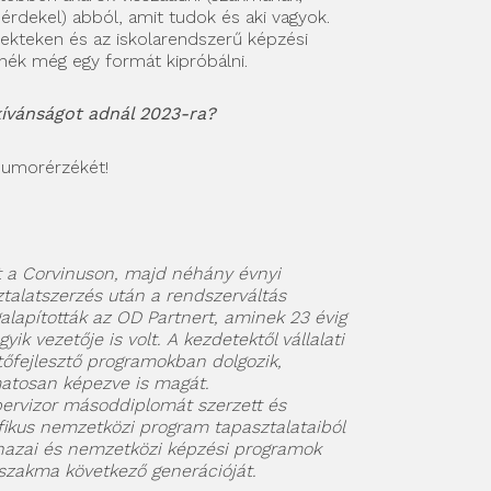
 érdekel) abból, amit tudok és aki vagyok.
ojekteken és az iskolarendszerű képzési
nék még egy formát kipróbálni.
kívánságot adnál 2023-ra?
humorérzékét!
 a Corvinuson, majd néhány évnyi
talatszerzés után a rendszerváltás
alapították az OD Partnert, aminek 23 évig
ik vezetője is volt. A kezdetektől vállalati
tőfejlesztő programokban dolgozik,
atosan képezve is magát.
pervizor másoddiplomát szerzett és
ikus nemzetközi program tapasztalataiból
 hazai és nemzetközi képzési programok
a szakma következő generációját.