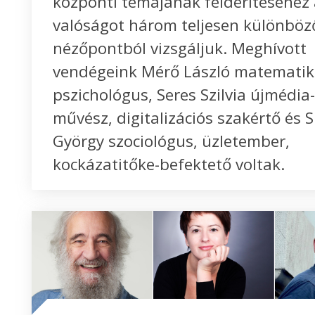
központi témájának felderítéséhez
valóságot három teljesen különböz
nézőpontból vizsgáljuk. Meghívott
vendégeink Mérő László matematik
pszichológus, Seres Szilvia újmédia
művész, digitalizációs szakértő és 
György szociológus, üzletember,
kockázatitőke-befektető voltak.