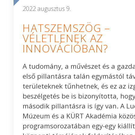
2022 augusztus 9.
HATSZEMSZÖG –
VÉLETLENEK AZ
INNOVÁCIÓBAN?
A tudomány, a művészet és a gazd
első pillantásra talán egymástól táv
területeknek tűnhetnek, és ez az i
beszélgetés be is bizonyította, hogy
második pillantásra is így van. A L
Múzeum és a KÜRT Akadémia közö
programsorozatában egy-egy kiállí