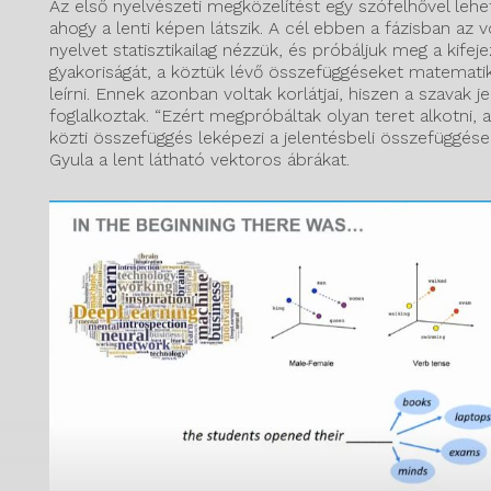
Az első nyelvészeti megközelítést egy szófelhővel lehet
ahogy a lenti képen látszik. A cél ebben a fázisban az v
nyelvet statisztikailag nézzük, és próbáljuk meg a kifej
gyakoriságát, a köztük lévő összefüggéseket matemati
leírni. Ennek azonban voltak korlátjai, hiszen a szavak 
foglalkoztak. “Ezért megpróbáltak olyan teret alkotni,
közti összefüggés leképezi a jelentésbeli összefüggése
Gyula a lent látható vektoros ábrákat.