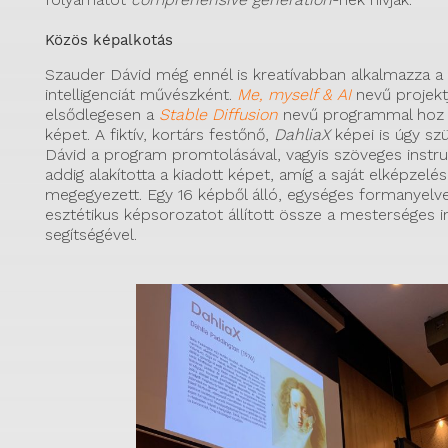
Közös képalkotás
Szauder Dávid még ennél is kreatívabban alkalmazza 
intelligenciát művészként.
Me, myself & AI
nevű projek
elsődlegesen a
Stable Diffusion
nevű programmal hoz l
képet. A fiktív, kortárs festőnő,
DahliaX
képei is úgy szü
Dávid a program promtolásával, vagyis szöveges instru
addig alakította a kiadott képet, amíg a saját elképzelés
megegyezett. Egy 16 képből álló, egységes formanyelve
esztétikus képsorozatot állított össze a mesterséges in
segítségével.