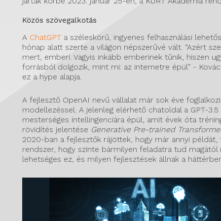
járták körbe 2023. január 25-én, a KÜRT Akadémia ren
Közös szövegalkotás
A
ChatGPT
a széleskörű, ingyenes felhasználási lehető
hónap alatt szerte a világon népszerűvé vált. “Azért sze
mert, emberi. Vagyis inkább emberinek tűnik, hiszen u
forrásból dolgozik, mint mi: az internetre épül” - Kovác
ez a hype alapja.
A fejlesztő OpenAI nevű vállalat már sok éve foglalkozi
modellezéssel. A jelenleg elérhető chatoldal a GPT-3.5
mesterséges intellingenciára épül, amit évek óta tréni
rövidítés jelentése
Generative Pre-trained Transforme
2020-ban a fejlesztők rájöttek, hogy már annyi példát, 
rendszer, hogy szinte bármilyen feladatra tud magától 
lehetséges ez, és milyen fejlesztések állnak a háttérbe