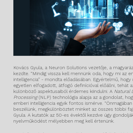
Kovács Gyula, a Neuron Solutions vezetője, a magyaráz
kezdte. “Mindig vissza kell mennünk oda, hogy mi az e
intelligencia” - mondta előadásában. Egyértelmű, hog
egyetlen elfogadott, átfogó definícióval előállni, tehát az
különböző aspektusaiból érdemes kiindulni. A
Natural
Processing
(NLP) technológia alapja az a gondolat, hog
emberi intelligencia egyik fontos ismérve. “Önmagában
beszélünk, megkülönböztet minket az összes többi faj
Gyula. A kutatók az 50-es évektől kezdve úgy gondoljá
nyelvműködést mélyebben meg kell értenünk.