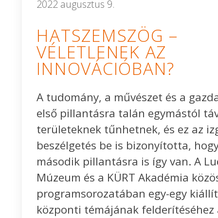
2022 augusztus 9.
HATSZEMSZÖG –
VÉLETLENEK AZ
INNOVÁCIÓBAN?
A tudomány, a művészet és a gazd
első pillantásra talán egymástól táv
területeknek tűnhetnek, és ez az i
beszélgetés be is bizonyította, hogy
második pillantásra is így van. A L
Múzeum és a KÜRT Akadémia közö
programsorozatában egy-egy kiállí
központi témájának felderítéséhez