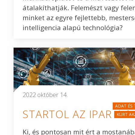
átalakíthatják. Felemészt vagy fele
minket az egyre fejlettebb, mester
intelligencia alapú technológia?
2022 október 14.
ADAT ÉS
STARTOL AZ IPAR 4.0
KÜRT AK
Ki, és pontosan mit ért a mostaná