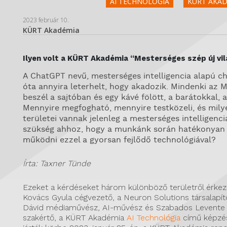
AI TECHNOLÓGIA
KÜRT AKAD
2023 február 10.
KÜRT Akadémia
Ilyen volt a KÜRT Akadémia “Mesterséges szép új vi
A ChatGPT nevű, mesterséges intelligencia alapú ch
óta annyira leterhelt, hogy akadozik. Mindenki az M
beszél a sajtóban és egy kávé fölött, a barátokkal, a
Mennyire megfogható, mennyire testközeli, és mily
területei vannak jelenleg a mesterséges intelligenc
szükség ahhoz, hogy a munkánk során hatékonyan 
működni ezzel a gyorsan fejlődő technológiával?
Írta: Taxner Tünde
Ezeket a kérdéseket három különböző területről érke
Kovács Gyula cégvezető, a Neuron Solutions társalapít
Dávid médiaművész, AI-művész és Szabados Levente 
szakértő, a KÜRT Akadémia
AI Technológia
című képzé