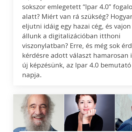
sokszor emlegetett “Ipar 4.0” foga
alatt? Miért van rá szükség? Hogya
eljutni idáig egy hazai cég, és vajon
állunk a digitalizációban itthoni
viszonylatban? Erre, és még sok ér
kérdésre adott választ hamarosan 
új képzésünk, az Ipar 4.0 bemutató 
napja.