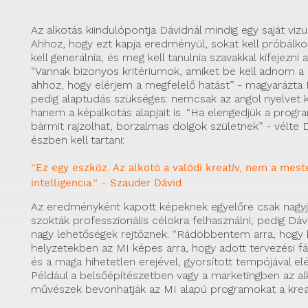
Az alkotás kiindulópontja Dávidnál mindig egy saját vizu
Ahhoz, hogy ezt kapja eredményül, sokat kell próbálko
kell generálnia, és meg kell tanulnia szavakkal kifejezni 
“Vannak bizonyos kritériumok, amiket be kell adnom a
ahhoz, hogy elérjem a megfelelő hatást” - magyarázta 
pedig alaptudás szükséges: nemcsak az angol nyelvet kel
hanem a képalkotás alapjait is. “Ha elengedjük a progr
bármit rajzolhat, borzalmas dolgok születnek” - vélte D
észben kell tartani:
“Ez egy eszköz. Az alkotó a valódi kreatív, nem a mes
intelligencia.” - Szauder Dávid
Az eredményként kapott képeknek egyelőre csak nagy
szokták professzionális célokra felhasználni, pedig Dá
nagy lehetőségek rejtőznek. “Rádöbbentem arra, hogy
helyzetekben az MI képes arra, hogy adott tervezési fá
és a maga hihetetlen erejével, gyorsított tempójával el
Például a belsőépítészetben vagy a marketingben az a
művészek bevonhatják az MI alapú programokat a krea