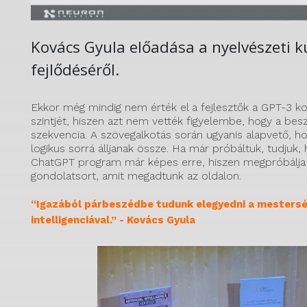
Kovács Gyula előadása a nyelvészeti 
fejlődéséről.
Ekkor még mindig nem érték el a fejlesztők a GPT-3 ko
szintjét, hiszen azt nem vették figyelembe, hogy a be
szekvencia. A szövegalkotás során ugyanis alapvető, h
logikus sorrá álljanak össze. Ha már próbáltuk, tudjuk, 
ChatGPT program már képes erre, hiszen megpróbálja 
gondolatsort, amit megadtunk az oldalon.
“Igazából párbeszédbe tudunk elegyedni a mesters
intelligenciával.” - Kovács Gyula