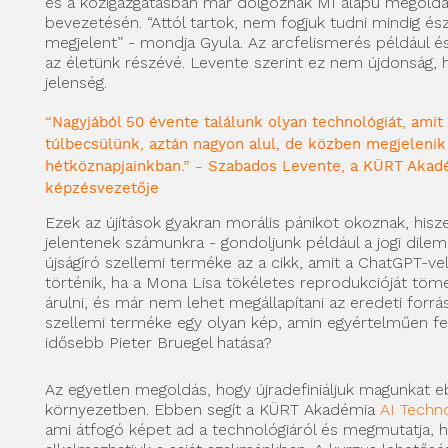
és a közigazgatásban már dolgoznak MI alapú megold
bevezetésén. “Attól tartok, nem fogjuk tudni mindig és
megjelent” - mondja Gyula. Az arcfelismerés például és
az életünk részévé. Levente szerint ez nem újdonság,
jelenség.
“Nagyjából 50 évente találunk olyan technológiát, amit
túlbecsülünk, aztán nagyon alul, de közben megjelenik
hétköznapjainkban.” - Szabados Levente, a KÜRT Akad
képzésvezetője
Ezek az újítások gyakran morális pánikot okoznak, hisze
jelentenek számunkra - gondoljunk például a jogi dile
újságíró szellemi terméke az a cikk, amit a ChatGPT-vel
történik, ha a Mona Lisa tökéletes reprodukcióját töme
árulni, és már nem lehet megállapítani az eredeti forrá
szellemi terméke egy olyan kép, amin egyértelműen f
idősebb Pieter Bruegel hatása?
Az egyetlen megoldás, hogy újradefiniáljuk magunkat e
környezetben. Ebben segít a KÜRT Akadémia
AI Techn
ami átfogó képet ad a technológiáról és megmutatja, 