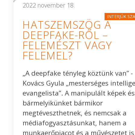
2022 november 18.
INTERJÚK SZ
HATSZEMSZÖG A
DEEPFAKE-RŐL –
FELEMÉSZT VAGY
FELEMEL?
„A deepfake tényleg köztünk van” - á
Kovács Gyula „mesterséges intellig
evangelista”. A manipulált képek és
bármelyikünket bármikor
megtéveszthetnek, és nemcsak a
médiafogyasztásunkat, hanem a
munkaerőpiacot és a művészetet is