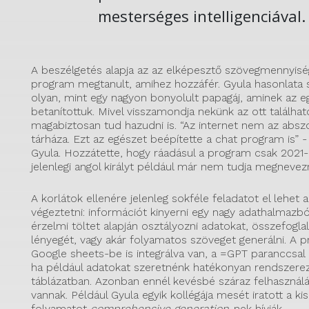
mesterséges intelligenciával.
A beszélgetés alapja az az elképesztő szövegmennyisé
program megtanult, amihez hozzáfér. Gyula hasonlata 
olyan, mint egy nagyon bonyolult papagáj, aminek az e
betanítottuk. Mivel visszamondja nekünk az ott találha
magabiztosan tud hazudni is. “Az internet nem az absz
tárháza. Ezt az egészet beépítette a chat program is” 
Gyula. Hozzátette, hogy ráadásul a program csak 2021-ig
jelenlegi angol királyt például már nem tudja megnevezn
A korlátok ellenére jelenleg sokféle feladatot el lehet
végeztetni: információt kinyerni egy nagy adathalmazból
érzelmi töltet alapján osztályozni adatokat, összefogla
lényegét, vagy akár folyamatos szöveget generálni. A 
Google sheets-be is integrálva van, a =GPT paranccsal 
ha például adatokat szeretnénk hatékonyan rendszerez
táblázatban. Azonban ennél kevésbé száraz felhasználá
vannak. Például Gyula egyik kollégája mesét iratott a ki
folyamatot
comprehensive generation
-nek hívják.