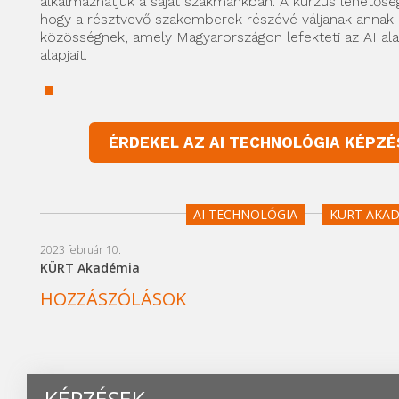
alkalmazhatjuk a saját szakmánkban. A kurzus lehetőség
hogy a résztvevő szakemberek részévé váljanak annak
közösségnek, amely Magyarországon lefekteti az AI al
alapjait.
ÉRDEKEL AZ AI TECHNOLÓGIA KÉPZÉ
AI TECHNOLÓGIA
KÜRT AKAD
2023 február 10.
KÜRT Akadémia
HOZZÁSZÓLÁSOK