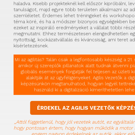
haladva. Kisebb projekteknél kell először kipróbálni, le
tanulságot, majd egyre több területen alkalmazni az a
szemléletet. Érdemes lehet tréningeket és workshopok
téma köré, és ha a módszer bizonyos egységekben bev
ezeket az inspiráló eredményeket a vállalat többi rész
megmutatni. Ehhez természetesen elengedhetetlen egy
nyitottság, kockázatvállalás és kíváncsiság, ami teret ad
kísérletezésnek.
Mi az agilitás? Talán csak a legfontosabb készség a 21.
amikor új szereplők pillanatok alatt tudnak átvenni pi
globális események forgatják fel teljesen az üzleti 
alakítják át az ügyféligényeket. Agilis Vezetők a dig
képzésünkön megtanulhatod, hogyan legyél tettrek
használd ki a digitalizáció kimeríthetetlen lehe
ÉRDEKEL AZ AGILIS VEZETŐK KÉPZÉ
„Attól függetlenül, hogy jól vezetek autót, ez egyáltalá
hogy pontosan értem, hogy hogyan működik a motor
engem nagyon érdekelnek az autók, akkor el