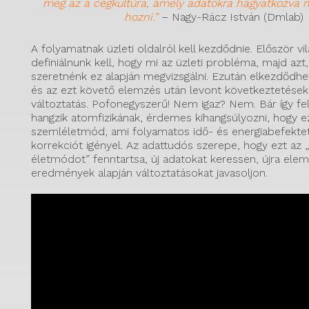
meg az a cégkultúra, amely adatokra hagyatkozva 
hozni.”
– Nagy-Rácz István (Dmlab)
A folyamatnak üzleti oldalról kell kezdődnie. Először vi
definiálnunk kell, hogy mi az üzleti probléma, majd azt
szeretnénk ez alapján megvizsgálni. Ezután elkezdődhet
és az ezt követő elemzés után levont következtetések
változtatás. Pofonegyszerű! Nem igaz? Nem. Bár így f
hangzik atomfizikának, érdemes kihangsúlyozni, hogy e
szemléletmód, ami folyamatos idő- és energiabefektet
korrekciót igényel. Az adattudós szerepe, hogy ezt az 
életmódot” fenntartsa, új adatokat keressen, újra ele
eredmények alapján változtatásokat javasoljon.