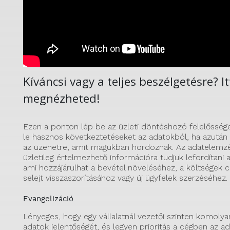
Kíváncsi vagy a teljes beszélgetésre? It
megnézheted!
Ezen a ponton lép be az üzleti döntéshozó felelősség
le hasznos következtetéseket az adatokból, ha azután
az üzenetre, amit magukban hordoznak. Az adatelemzé
üzletileg értelmezhető információra tudjuk lefordítani
ami hozzájárulhat a bevétel növeléséhez, a költségek 
selejt visszaszorításához vagy új ügyfelek szerzéséhez.
Evangelizáció
Lényeges, hogy egy vállalatnál vezetői szinten komolya
adatok jelentőségét, és legyen prioritás a cégben az ad