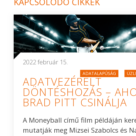
KAPCSOLÓDÓ CIKKEK
2022 február 15.
ADATALAPÚSÁG
ÜZL
ADATVEZÉRELT
DÖNTÉSHOZÁS – AH
BRAD PITT CSINÁLJA
A Moneyball című film példáján ker
mutatják meg Mizsei Szabolcs és N