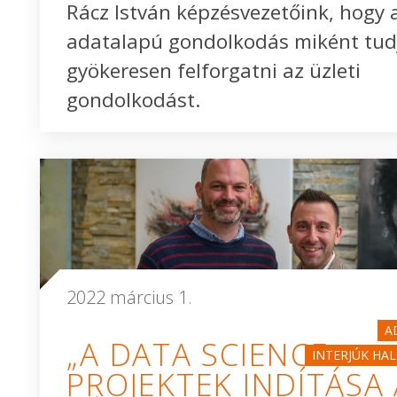
Rácz István képzésvezetőink, hogy 
adatalapú gondolkodás miként tud
gyökeresen felforgatni az üzleti
gondolkodást.
2022 március 1.
A
„A DATA SCIENCE
INTERJÚK HA
PROJEKTEK INDÍTÁSA 