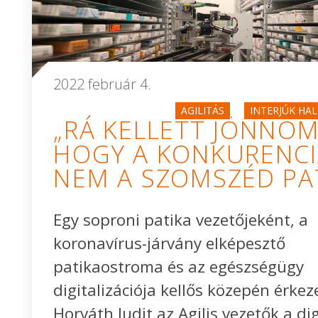
2022 február 4.
AGILITÁS
INTERJÚK HA
„RÁ KELLETT JÖNNÖM
HOGY A KONKURENCI
NEM A SZOMSZÉD PAT
Egy soproni patika vezetőjeként, a
koronavírus-járvány elképesztő
patikaostroma és az egészségügy
digitalizációja kellős közepén érkez
Horváth Judit az Agilis vezetők a dig