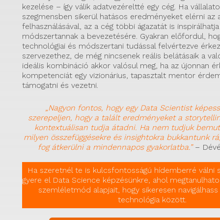
kezelése – így válik adatvezéreltté egy cég. Ha vállalato
szegmensben sikerül hatásos eredményeket elérni az 
felhasználásával, az a cég többi ágazatát is inspirálhatj
módszertannak a bevezetésére. Gyakran előfordul, ho
technológiai és módszertani tudással felvértezve érk
szervezethez, de még nincsenek reális belátásaik a való
ideális kombináció akkor valósul meg, ha az újonnan érk
kompetenciát egy vizionárius, tapasztalt mentor érde
támogatni és vezetni.
„Nagyon fontos, hogy egy Data Scientist képess
szerepeljen, hogy a talált eredményeket a storytell
kontextuálisan tudja átadni. Ha nem tudjuk bemut
milyen összefüggésekre és insightokra bukkantunk rá
fog átkerülni a mindennapos gyakorlatba.”
– Dévé
Ha szeretnél te is kulcsfontosságú hídemberré válni
gyere el Data Science képzésünkre, ahol megtanulhato
szemléletmód alapjait, hogy sikeresen navigálhass 
technológia között.