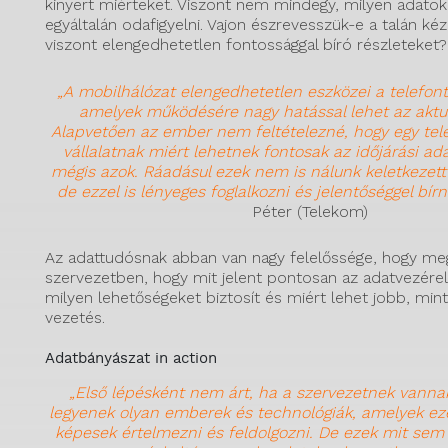
kinyert miérteket. Viszont nem mindegy, milyen adato
egyáltalán odafigyelni. Vajon észrevesszük-e a talán k
viszont elengedhetetlen fontossággal bíró részleteket?
„A mobilhálózat elengedhetetlen eszközei a telefont
amelyek működésére nagy hatással lehet az aktuá
Alapvetően az ember nem feltételezné, hogy egy te
vállalatnak miért lehetnek fontosak az időjárási a
mégis azok. Ráadásul ezek nem is nálunk keletkezet
de ezzel is lényeges foglalkozni és jelentőséggel bírn
Péter (Telekom)
Az adattudósnak abban van nagy felelőssége, hogy me
szervezetben, hogy mit jelent pontosan az adatvezére
milyen lehetőségeket biztosít és miért lehet jobb, mint 
vezetés.
Adatbányászat in action
„Első lépésként nem árt, ha a szervezetnek vanna
legyenek olyan emberek és technológiák, amelyek ez
képesek értelmezni és feldolgozni. De ezek mit sem