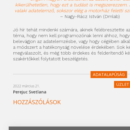
kikerülhetetlen, hogy ezt a tudást is megszerezzem
valaki adatelemző, sokszor elég a motorház feletti sz
– Nagy-Rácz István (Dmlab)
Jó hír tehát mindenki számára, akinek felébresztette a
téma, hogy nem kell programozónak lenni ahhoz, hog
belevágjon az adatelemzésbe, vagy hogy cégében alkal
a módszert a hatékonyság növelése érdekében. Sok k
megválaszolt, és még több érdekes és felderítendő kér
szakértőkkel folytatott beszélgetés.
ADATALAPÚSÁG
ÜZLET 
2022 március 21.
Perejuc Svetlana
HOZZÁSZÓLÁSOK