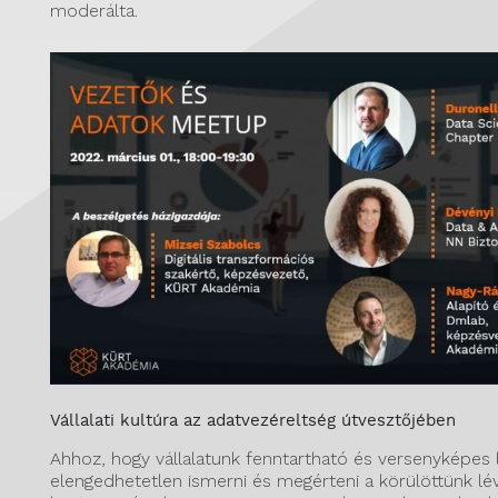
moderálta.
Vállalati kultúra az adatvezéreltség útvesztőjében
Ahhoz, hogy vállalatunk fenntartható és versenyképes 
elengedhetetlen ismerni és megérteni a körülöttünk lé