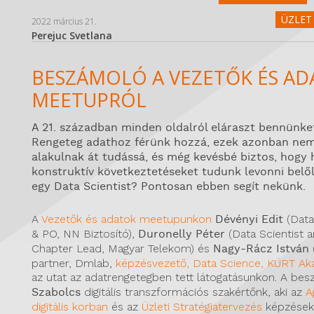
ÜZLET 
2022 március 21.
Perejuc Svetlana
BESZÁMOLÓ A VEZETŐK ÉS A
MEETUPRÓL
A 21. században minden oldalról eláraszt bennünke
Rengeteg adathoz férünk hozzá, ezek azonban nem 
alakulnak át tudássá, és még kevésbé biztos, hogy 
konstruktív következtetéseket tudunk levonni belől
egy Data Scientist? Pontosan ebben segít nekünk.
A
Vezetők és adatok meetupunkon
Dévényi Edit
(Data
& PO, NN Biztosító),
Duronelly Péter
(Data Scientist 
Chapter Lead, Magyar Telekom) és
Nagy-Rácz István
partner, Dmlab,
képzésvezető, Data Science, KÜRT A
az utat az adatrengetegben tett látogatásunkon. A bes
Szabolcs
digitális transzformációs szakértőnk, aki az
A
digitális korban
és az
Üzleti Stratégiatervezés
képzések