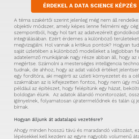
ÉRDEKEL A DATA SCIENCE KÉPZÉS
A téma szakértői szerint jelenleg még nem áll rendelke
objektív módszer, amely képes lenne felmérni egy cég 
szempontból, hogy hol tart az adatvezérelt gondolkod
integrálásában. Ezért érdemes a különböző területeket
megvizsgálni. Hol vannak a kritikus pontok? Hogyan tu
saját üzletében a különböző modelleket a legjobban fe
adatelemző munkájának nagy része abban áll, hogy az ü
megértse. Számolni a mesterséges intelligencia technoló
tudnak, de ahhoz, hogy az adat valódi értéket jelentse
egy fordítóra, aki megérti az üzleti környezetet és a c
szakmában az is kifejezetten fontos, hogy nem úgy mű
például az építészet, hogy felépítünk egy házat, beköl
boldogan élünk. Az adatok állandó monitorozást, össz
igényelnek, folyamatosan újratermelődnek és talán új je
bírnak.
Hogyan álljunk át adatalapú vezetésre?
Ahogy minden hosszú távú és maradandó változást, ezt
lépésekkel kell kezdeni az egyre nagyobb volumenű áta