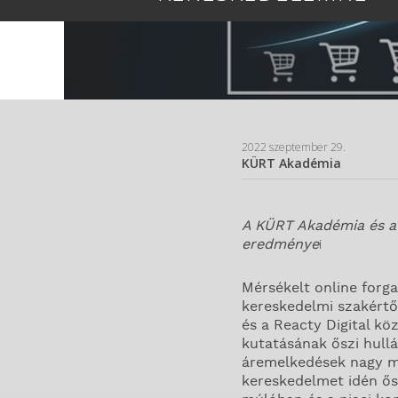
2022 szeptember 29.
KÜRT Akadémia
A KÜRT Akadémia és a 
eredménye
i
Mérsékelt online forg
kereskedelmi szakértő
és a Reacty Digital kö
kutatásának őszi hullám
áremelkedések nagy mé
kereskedelmet idén ős