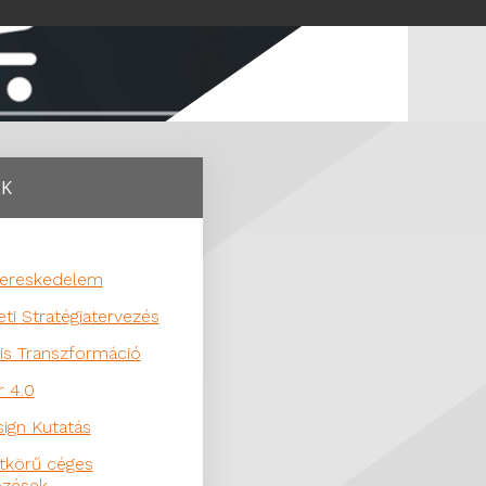
EK
kereskedelem
eti Stratégiatervezés
lis Transzformáció
r 4.0
ign Kutatás
tkörű céges
pzések