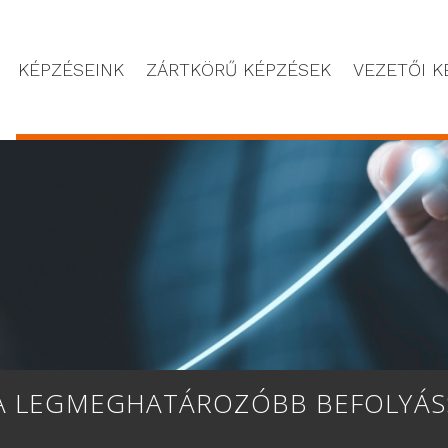
KÉPZÉSEINK
ZÁRTKÖRŰ KÉPZÉSEK
VEZETŐI K
 A LEGMEGHATÁROZÓBB BEFOLYÁSS