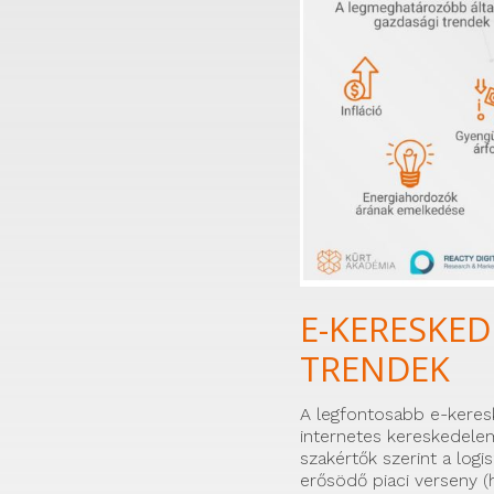
E-KERESKED
TRENDEK
A legfontosabb e-keresk
internetes kereskedele
szakértők szerint a logi
erősödő piaci verseny (h