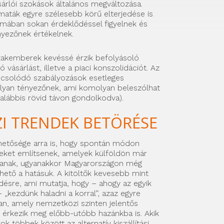
sárlói szokások általános megváltozása.
aták egyre szélesebb körű elterjedése is
kmában sokan érdeklődéssel figyelnek és
nyezőnek értékelnek.
szakemberek kevéssé érzik befolyásoló
ó vásárlást, illetve a piaci konszolidációt. Az
csolódó szabályozások esetleges
olyan tényezőnek, ami komolyan beleszólhat
alábbis rövid távon gondolkodva).
I TRENDEK BETÖRÉSE
ehetősége arra is, hogy spontán módon
eket említsenek, amelyek külföldön már
anak, ugyanakkor Magyarországon még
ető a hatásuk. A kitöltők kevesebb mint
rdésre, ami mutatja, hogy – ahogy az egyik
 „kezdünk haladni a korral”, azaz egyre
n, amely nemzetközi szinten jelentős
 érkezik meg előbb-utóbb hazánkba is. Akik
ok többek között az alternatív kiszállítási