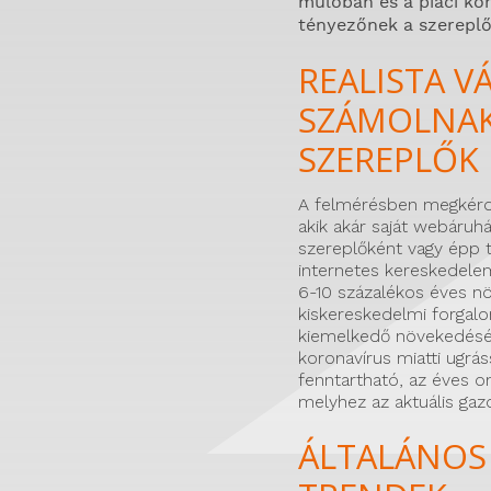
múlóban és a piaci kon
tényezőnek a szereplő
REALISTA 
SZÁMOLNAK
SZEREPLŐK
A felmérésben megkérde
akik akár saját webáruhá
szereplőként vagy épp 
internetes kereskedelem
6-10 százalékos éves n
kiskereskedelmi forgal
kiemelkedő növekedéséh
koronavírus miatti ugr
fenntartható, az éves o
melyhez az aktuális gaz
ÁLTALÁNOS 