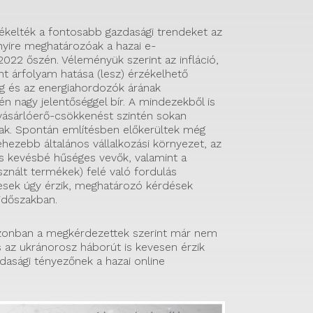
tékelték a fontosabb gazdasági trendeket az
yire meghatározóak a hazai e-
22 őszén. Véleményük szerint az infláció,
nt árfolyam hatása (lesz) érzékelhető
g és az energiahordozók árának
n nagy jelentőséggel bír. A mindezekből is
vásárlóerő-csökkenést szintén sokan
ak. Spontán említésben előkerültek még
ehezebb általános vállalkozási környezet, az
s kevésbé hűséges vevők, valamint a
sznált termékek) felé való fordulás
esek úgy érzik, meghatározó kérdések
időszakban.
azonban a megkérdezettek szerint már nem
s az ukránorosz háborút is kevesen érzik
asági tényezőnek a hazai online