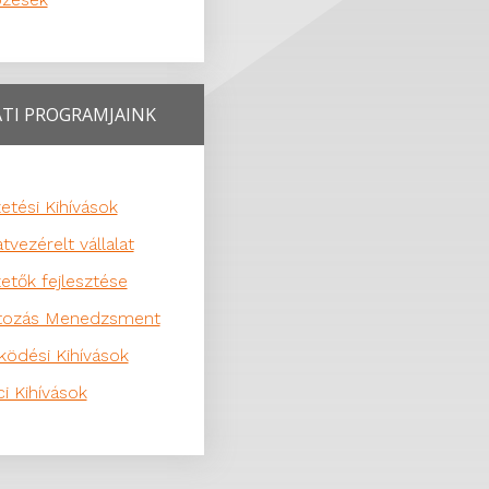
ATI PROGRAMJAINK
etési Kihívások
tvezérelt vállalat
etők fejlesztése
ltozás Menedzsment
ödési Kihívások
ci Kihívások