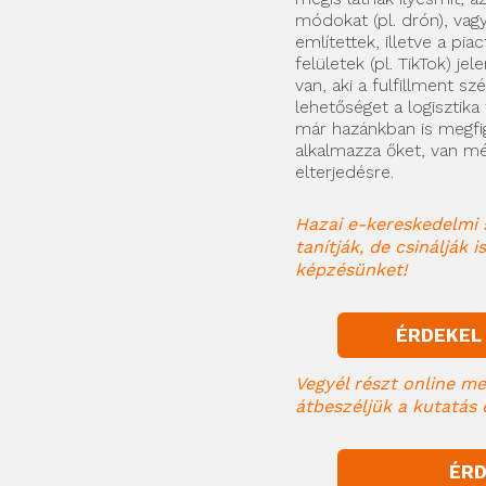
módokat (pl. drón), vag
említettek, illetve a pia
felületek (pl. TikTok) je
van, aki a fulfillment s
lehetőséget a logisztika
már hazánkban is megfi
alkalmazza őket, van mé
elterjedésre.
Hazai e-kereskedelmi 
tanítják, de csinálják
képzésünket!
ÉRDEKEL
Vegyél részt
online me
átbeszéljük a kutatás
ÉRD