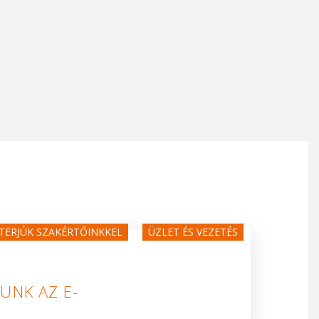
TERJÚK SZAKÉRTŐINKKEL
ÜZLET ÉS VEZETÉS
UNK AZ E-