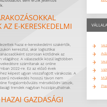
szolidációt sem érzik jelentős
k.
VÁRAKOZÁSOKKAL
 AZ E-KERESKEDELMI
VÁLLAL
zettek hazai e-kereskedelmi szakértők,
Vez
zukon keresztül, akár logisztikai
Ada
tanácsadóként szorosan kötődnek az
 világához. A válaszadók közül legtöbben
Vez
övekedésre számítanak az online
omban 2022-re. Ez az előző évek
Vá
ez képest ugyan visszafogott várakozás. A
Műk
ásszerű növekedés hosszú távon nem
nline forgalombővülés mérséklődni látszik,
Pia
dasági trendek nagyban hozzájárulhatnak.
HAZAI GAZDASÁGI