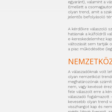
egyaránt), valamint a vá
Emellett a csomagautom
olyan trend, amit a sza
jelentős befolyásoló té
A kérdőívre válaszoló 
hatásnak a külföldről val
e-kereskedelemhez kap
változását sem tartják 
a piac működésébe (leg
NEMZETKÖZ
A válaszadóknak volt l
olyan nemzetközi trend
meghatározónak számít
nem, vagy kevéssé érezh
fele válaszolt erre a ké
válaszadó fogalmazott –
kevesebb olyan trend va
visszhangot kap és nem
mégis látnak ilyesmit, az