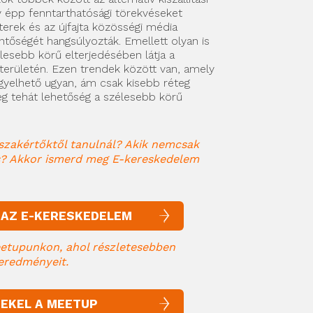
y épp fenntarthatósági törekvéseket
cterek és az újfajta közösségi média
lentőségét hangsúlyozták. Emellett olyan is
zélesebb körű elterjedésében látja a
 területén. Ezen trendek között van, amely
gyelhető ugyan, ám csak kisebb réteg
g tehát lehetőség a szélesebb körű
szakértőktől tanulnál? Akik nemcsak
 is? Akkor ismerd meg E-kereskedelem
 AZ E-KERESKEDELEM
KÉPZÉS
etupunkon, ahol részletesebben
 eredményeit.
EKEL A MEETUP