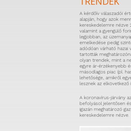
TRENDEK
A kérdőív válaszadói ér
alapján, hogy azok menn
kereskedelemre nézve 20
valamint a gyengülő fori
legjobban, az üzemanya
emelkedése pedig szinté
adódóan várható hazai 
tartották meghatározón
olyan trendek, mint a n
egyre ár-érzékenyebb é
másodlagos piac (pl. ha
lehetősége, amikről egy
lesznek az elkövetkező 
A koronavírus-járvány 
befolyásol jelentősen é
igazán meghatározó gazd
kereskedelemre nézve.