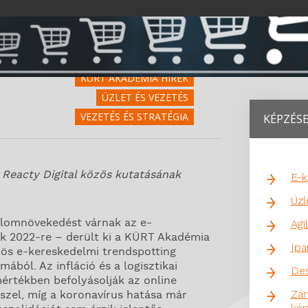
KÜRT AKADÉMIA HÍREK
ÜZLET ÉS VEZETÉS
VEZETÉS ÉS STRATÉGIA
KÉPZÉS
Reacty Digital közös kutatásának
E-
Üzl
alomnövekedést várnak az e-
Agi
k 2022-re – derült ki a KÜRT Akadémia
Ipa
zös e-kereskedelmi trendspotting
ából. Az infláció és a logisztikai
Des
rtékben befolyásolják az online
Zár
szel, míg a koronavírus hatása már
ké