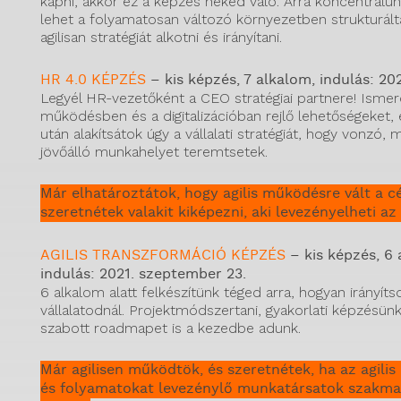
kapni, akkor ez a képzés neked való. Arra koncentrálu
lehet a folyamatosan változó környezetben strukturál
agilisan stratégiát alkotni és irányítani.
HR 4.0 KÉPZÉS
– kis képzés, 7 alkalom, indulás: 20
Legyél HR-vezetőként a CEO stratégiai partnere! Ismer
működésben és a digitalizációban rejlő lehetőségeket,
után alakítsátok úgy a vállalati stratégiát, hogy vonzó,
jövőálló munkahelyet teremtsetek.
Már elhatároztátok, hogy agilis működésre vált a c
szeretnétek valakit kiképezni, aki levezényelheti az 
AGILIS TRANSZFORMÁCIÓ KÉPZÉS
– kis képzés, 6 
indulás: 2021. szeptember 23.
6 alkalom alatt felkészítünk téged arra, hogyan irányítsd 
vállalatodnál. Projektmódszertani, gyakorlati képzésün
szabott roadmapet is a kezedbe adunk.
Már agilisen működtök, és szeretnétek, ha az agili
és folyamatokat levezénylő munkatársatok szakma