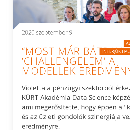
2020 szeptember 9.
A
“MOST MÁR BÁTRAN
INTERJÚK HA
‘CHALLENGELEM’ A
MODELLEK EREDMÉNY
Violetta a pénzügyi szektorból érke
KÜRT Akadémia Data Science képzé
ami megerősítette, hogy éppen a "
és az üzleti gondolók szinergiája v
eredményre.