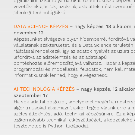
digitalizálni fizikai folyamatokat. Üzleti fókuszú képzés, íg
vezetőknek ajánljuk, azoknak, akik áttekintést szeretné
jelenlegi technológiákról.
DATA SCIENCE KÉPZÉS
– nagy képzés, 18 alkalom, 
november 12.
Képzésünket elvégezve olyan hídemberré, fordítóvá válh
vállalatának szakterületét, és a Data Science területén 
rálátással rendelkezik. Így az adatok nyelvét az üzleti 
lefordítva az adatelemzés és az adatalapú
döntéshozás előremozdítójává válhatsz. Habár a képz
programozási és modellezési feladatok, nem kell mat
informatikusnak lenned, hogy elvégezhesd.
AI TECHNOLÓGIA KÉPZÉS
– nagy képzés, 12 alkalom
szeptember 17.
Ha sok adattal dolgozol, amelyeknél megéri a mesterség
algoritmusokat alkalmazni, akkor téged várunk erre a 
széles áttekintést adó, technikai képzésünkre. Ez a kép
legkomolyabb technikai felkészültséget, a képzésleíró 
tesztelheted is Python-tudásodat.