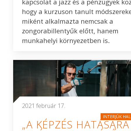
kapcsolat a jazz és a pénzügyek köz
hogy a kurzuson tanult módszerek
miként alkalmazta nemcsak a
zongorabillentyűk előtt, hanem
munkahelyi környezetben is.
2021 február 17.
INTERJÚK HA
„A KÉPZÉS HATÁSÁRA