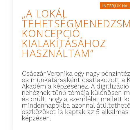
INTERJÚK HA
„A LOKÁL
TEHETSÉGMENEDZS
KONCEPCIÓ
KIALAKÍTÁSÁHOZ
HASZNÁLTAM”
Császár Veronika egy nagy pénzinté
es munkatársaként csatlakozott a 
Akadémia képzéséhez. A digitlizáció
nehéznek tűnő témája különösen m
és örült, hogy a szemlélet mellett k
mindennapokba azonnal átültethet
eszközöket is kaptak az 5 alkalmas
képzésen.