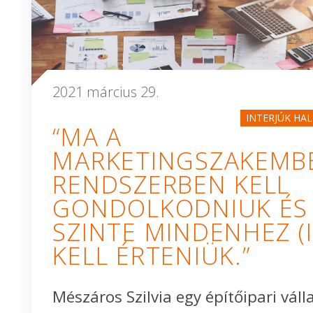
2021 március 29.
INTERJÚK HA
“MA A
MARKETINGSZAKEMB
RENDSZERBEN KELL
GONDOLKODNIUK ÉS
SZINTE MINDENHEZ (I
KELL ÉRTENIÜK.”
Mészáros Szilvia egy építőipari váll