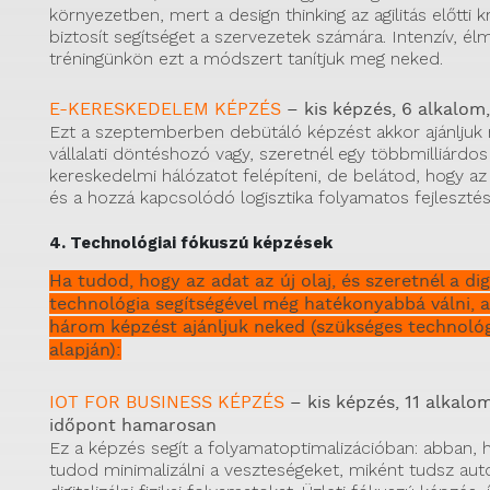
környezetben, mert a design thinking az agilitás előtti 
biztosít segítséget a szervezetek számára. Intenzív, é
tréningünkön ezt a módszert tanítjuk meg neked.
E-KERESKEDELEM KÉPZÉS
– kis képzés, 6 alkalom
Ezt a szeptemberben debütáló képzést akkor ajánljuk 
vállalati döntéshozó vagy, szeretnél egy többmilliárdos
kereskedelmi hálózatot felépíteni, de belátod, hogy 
és a hozzá kapcsolódó logisztika folyamatos fejlesztéss
4. Technológiai fókuszú képzések
Ha tudod, hogy az adat az új olaj, és szeretnél a dig
technológia segítségével még hatékonyabbá válni, a
három képzést ajánljuk neked (szükséges technológ
alapján):
IOT FOR BUSINESS KÉPZÉS
– kis képzés, 11 alkalom
időpont hamarosan
Ez a képzés segít a folyamatoptimalizációban: abban, 
tudod minimalizálni a veszteségeket, miként tudsz aut