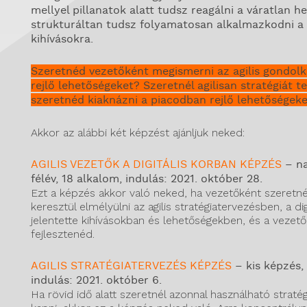
mellyel pillanatok alatt tudsz reagálni a váratlan h
strukturáltan tudsz folyamatosan alkalmazkodni a
kihívásokra.
Szeretnéd vezetőként megismerni az agilis gondo
rejlő lehetőségeket? Szeretnél agilisan stratégiát te
szeretnéd kiaknázni a piacodban rejlő lehetőségek
Akkor az alábbi két képzést ajánljuk neked:
AGILIS VEZETŐK A DIGITÁLIS KORBAN KÉPZÉS
– n
félév, 18 alkalom, indulás: 2021. október 28.
Ezt a képzés akkor való neked, ha vezetőként szeretné
keresztül elmélyülni az agilis stratégiatervezésben, a dig
jelentette kihívásokban és lehetőségekben, és a vezető
fejlesztenéd.
AGILIS STRATÉGIATERVEZÉS KÉPZÉS
– kis képzés,
indulás: 2021. október 6.
Ha rövid idő alatt szeretnél azonnal használható straté