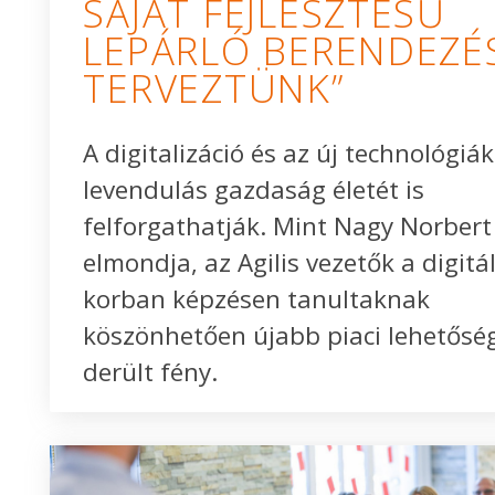
SAJÁT FEJLESZTÉSŰ
LEPÁRLÓ BERENDEZÉ
TERVEZTÜNK”
A digitalizáció és az új technológiá
levendulás gazdaság életét is
felforgathatják. Mint Nagy Norbert
elmondja, az Agilis vezetők a digitál
korban képzésen tanultaknak
köszönhetően újabb piaci lehetősé
derült fény.