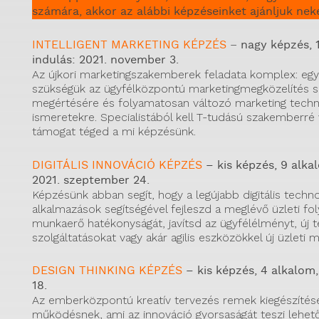
számára, akkor az alábbi képzéseinket ajánljuk nek
INTELLIGENT MARKETING KÉPZÉS
–
nagy képzés, 
indulás: 2021. november 3.
Az újkori marketingszakemberek feladata komplex: egy
szükségük az ügyfélközpontú marketingmegközelítés s
megértésére és folyamatosan változó marketing tech
ismeretekre. Specialistából kell T-tudású szakemberré
támogat téged a mi képzésünk.
DIGITÁLIS INNOVÁCIÓ KÉPZÉS
– kis képzés, 9 alka
2021. szeptember 24.
Képzésünk abban segít, hogy a legújabb digitális techn
alkalmazások segítségével fejleszd a meglévő üzleti fo
munkaerő hatékonyságát, javítsd az ügyfélélményt, új 
szolgáltatásokat vagy akár agilis eszközökkel új üzleti m
DESIGN THINKING KÉPZÉS
– kis képzés, 4 alkalom
18.
Az emberközpontú kreatív tervezés remek kiegészítése 
működésnek, ami az innováció gyorsaságát teszi lehető