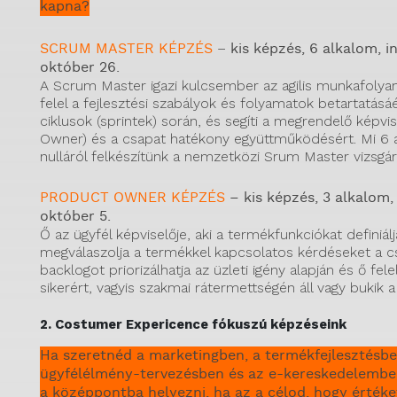
kapna?
SCRUM MASTER KÉPZÉS
–
kis képzés, 6 alkalom, i
október 26.
A Scrum Master igazi kulcsember az agilis munkafolya
felel a fejlesztési szabályok és folyamatok betartatásáé
ciklusok (sprintek) során, és segíti a megrendelő képvi
Owner) és a csapat hatékony együttműködésért. Mi 6 a
nulláról felkészítünk a nemzetközi Srum Master vizsgár
PRODUCT OWNER KÉPZÉS
– kis képzés, 3 alkalom, 
október 5.
Ő az ügyfél képviselője, aki a termékfunkciókat definiálj
megválaszolja a termékkel kapcsolatos kérdéseket a c
backlogot priorizálhatja az üzleti igény alapján és ő felel
sikerért, vagyis szakmai rátermettségén áll vagy bukik a
2. Costumer Expericence fókuszú képzéseink
Ha szeretnéd a marketingben, a termékfejlesztésbe
ügyfélélmény-tervezésben és az e-kereskedelembe
a középpontba helyezni, ha az a célod, hogy érték