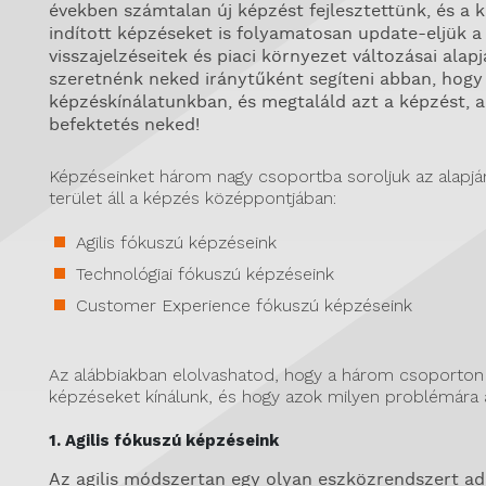
években számtalan új képzést fejlesztettünk, és a 
indított képzéseket is folyamatosan update-eljük a
visszajelzéseitek és piaci környezet változásai alap
szeretnénk neked iránytűként segíteni abban, hogy 
képzéskínálatunkban, és megtaláld azt a képzést, a
befektetés neked!
Képzéseinket három nagy csoportba soroljuk az alapjá
terület áll a képzés középpontjában:
Agilis fókuszú képzéseink
Technológiai fókuszú képzéseink
Customer Experience fókuszú képzéseink
Az alábbiakban elolvashatod, hogy a három csoporton 
képzéseket kínálunk, és hogy azok milyen problémára 
1. Agilis fókuszú képzéseink
Az agilis módszertan egy olyan eszközrendszert ad